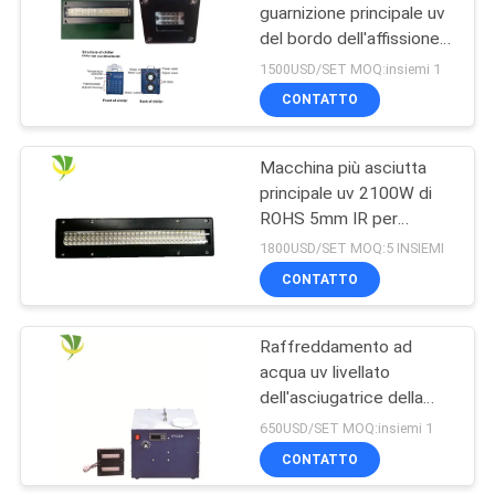
guarnizione principale uv
del bordo dell'affissione a
88
cristalli liquidi Lcm della
1500USD/SET MOQ:insiemi 1
lampada del modulo che
Luce germicida UV
CONTATTO
appunta 1600W
del LED
Macchina più asciutta
principale uv 2100W di
ROHS 5mm IR per
serigrafia
1800USD/SET MOQ:5 INSIEMI
CONTATTO
12
Sistema ad aria
Raffreddamento ad
acqua uv livellato
purificata UV-C
dell'asciugatrice della
resina di controllo
650USD/SET MOQ:insiemi 1
AC220V 395nm
CONTATTO