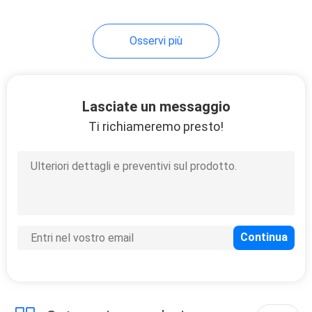
21
Osservi più
Forno di
trattamento UV
Lasciate un messaggio
Ti richiameremo presto!
18
Lampada UV del
LED per la
stampatrice