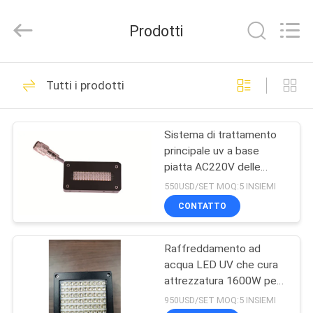
2025
Shenzhen
Syochi
Prodotti
Electronics
Co.,
Ltd.
All
CASA
Rights
70
Reserved.
Tutti i prodotti
LED UV che cura
PRODOTTI
sistema
Sistema di trattamento
principale uv a base
CIRCA
piatta AC220V delle
NOI
stampanti 365nm
550USD/SET MOQ:5 INSIEMI
regolabile
CONTATTO
79
GIRO
LED UV che cura
Raffreddamento ad
DELLA
acqua LED UV che cura
FABBRICA
attrezzatura
attrezzatura 1600W per
la stampante a base
950USD/SET MOQ:5 INSIEMI