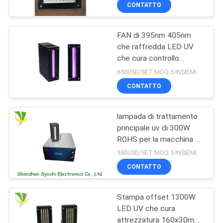
piatta
CONTROLLO
CONTATTO
DI
FAN di 395nm 405nm
QUALITÀ
8
che raffredda LED UV
che cura controllo
Punto UV del LED
CONTATTICI
livellato dell'attrezzatura
650USD/SET MOQ:5 INSIEMI
che cura sistema
CONTATTO
NOTIZIE
lampada di trattamento
principale uv di 300W
RICHIEDA
ROHS per la macchina di
38
UNA
stampa offset
550USD/SET MOQ:5 INSIEMI
Refrigeratore del
CITAZIONE
CONTATTO
bagno di ghiaccio
Stampa offset 1300W
MAPPA
LED UV che cura
DEL
attrezzatura 160x30mm