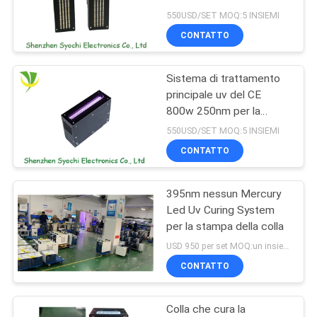
che emette
SITO
550USD/SET MOQ:5 INSIEMI
CONTATTO
19
PRIVACY
Macchina del bagno
Sistema di trattamento
POLICY
principale uv del CE
di ghiaccio
800w 250nm per la
stampante 1390 A3
550USD/SET MOQ:5 INSIEMI
CONTATTO
395nm nessun Mercury
2
Led Uv Curing System
Refrigeratore di
per la stampa della colla
USD 950 per set MOQ:un insieme
acqua industriale
CONTATTO
Colla che cura la