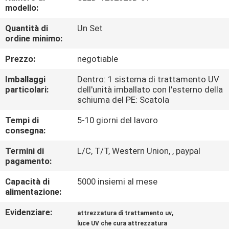
CONTROLLO
modello:
DI
Quantità di
Un Set
ordine minimo:
QUALITÀ
Prezzo:
negotiable
CONTATTICI
Imballaggi
Dentro: 1 sistema di trattamento UV
particolari:
dell'unità imballato con l'esterno della
schiuma del PE: Scatola
NOTIZIE
Tempi di
5-10 giorni del lavoro
consegna:
RICHIEDA
Termini di
L/C, T/T, Western Union, , paypal
UNA
pagamento:
CITAZIONE
Capacità di
5000 insiemi al mese
alimentazione:
MAPPA
Evidenziare:
,
attrezzatura di trattamento uv
DEL
luce UV che cura attrezzatura