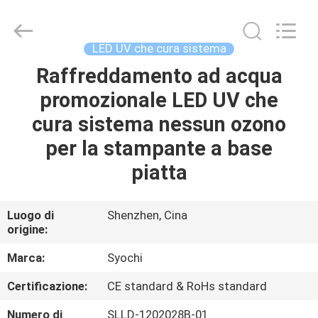
2026
Shenzhen
Syochi
Electronics
Co.,
LED UV che cura sistema
Ltd.
All
Raffreddamento ad acqua
CASA
Rights
Reserved.
promozionale LED UV che
PRODOTTI
cura sistema nessun ozono
per la stampante a base
CIRCA
piatta
NOI
Luogo di
Shenzhen, Cina
origine:
GIRO
DELLA
Marca:
Syochi
FABBRICA
Certificazione:
CE standard & RoHs standard
Numero di
SLLD-1202028B-01