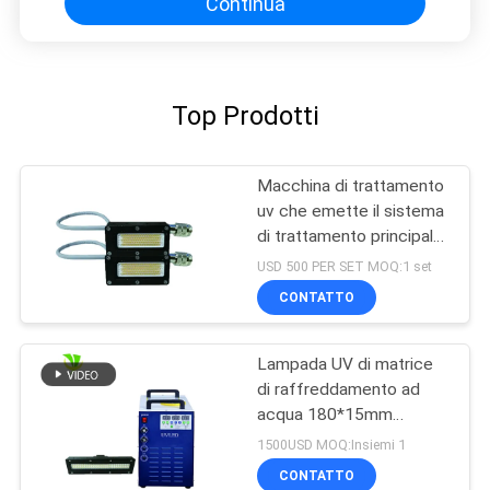
Continua
Top Prodotti
Macchina di trattamento
uv che emette il sistema
di trattamento principale
uv di alto potere di
USD 500 PER SET MOQ:1 set
lunghezza d'onda 395nm
CONTATTO
di dimensione 50x20
millimetro
Lampada UV di matrice
di raffreddamento ad
acqua 180*15mm
15W/CM2 395nm LED
1500USD MOQ:Insiemi 1
CONTATTO