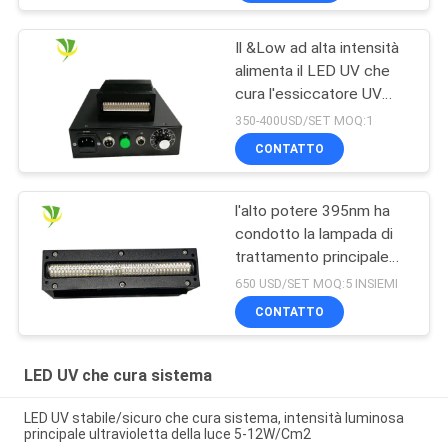
Il &Low ad alta intensità
alimenta il LED UV che
cura l'essiccatore UV
della lampada per
350-400USD/SET MOQ:1
inchiostro curato
CONTATTO
l'alto potere 395nm ha
condotto la lampada di
trattamento principale
ultravioletta per la
650 USD/SET MOQ:5 INSIEMI
stampante uv a base
CONTATTO
piatta
LED UV che cura sistema
LED UV stabile/sicuro che cura sistema, intensità luminosa
principale ultravioletta della luce 5-12W/Cm2