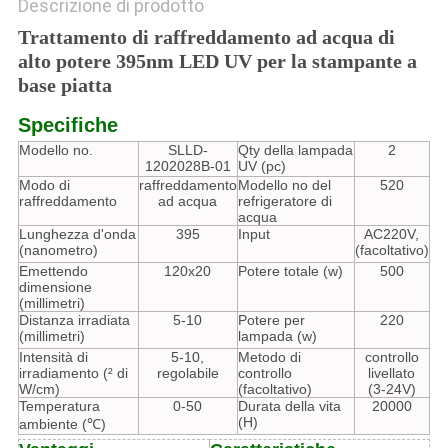
Descrizione di prodotto
Trattamento di raffreddamento ad acqua di
alto potere 395nm LED UV per la stampante a
base piatta
Specifiche
Modello no.
SLLD-
Qty della lampada
2
1202028B-01
UV (pc)
Modo di
raffreddamento
Modello no del
520
raffreddamento
ad acqua
refrigeratore di
acqua
Lunghezza d'onda
395
Input
AC220V,
(nanometro)
(facoltativo)
Emettendo
120x20
Potere totale (w)
500
dimensione
(millimetri)
Distanza irradiata
5-10
Potere per
220
(millimetri)
lampada (w)
Intensità di
5-10,
Metodo di
controllo
irradiamento (² di
regolabile
controllo
livellato
W/cm)
(facoltativo)
(3-24V)
Temperatura
0-50
Durata della vita
20000
(H)
ambiente (℃)