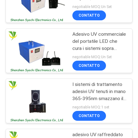
del LED con 365nm LG
SITO
negotiable MOQ:Un Set
ha condotto i chip
CONTATTO
19
PRIVACY
Macchina del bagno
Adesivo UV commerciale
POLICY
del portatile LED che
di ghiaccio
cura i sistemi sopra
controllo della
negotiable MOQ:Un Set
temperatura
CONTATTO
I sistemi di trattamento
2
adesivi UV tenuti in mano
Refrigeratore di
365-395nm smazzano il
raffreddamento per le
negotiable MOQ:1 set
acqua industriale
unità della vernice
CONTATTO
adesivo UV raffreddato