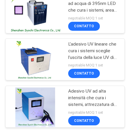
ad acqua di 395nm LED
che cura i sistemi, area
88
UV di 100x100mm LED
negotiable MOQ:1 set
che cura sistema
Luce germicida UV
CONTATTO
del LED
L'adesivo UV lineare che
cura i sistemi sceglie
l'uscita della luce UV di
lunghezza d'onda
negotiable MOQ:1 set
CONTATTO
12
Sistema ad aria
Adesivo UV ad alta
intensità che cura i
purificata UV-C
sistemi, attrezzatura di
trattamento uv libera
negotiable MOQ:1 set
della disposizione LED
CONTATTO