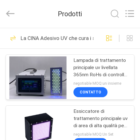
2026
Shenzhen
Syochi
Prodotti
Electronics
Co.,
Ltd.
All
CASA
Rights
70
Reserved.
La CINA Adesivo UV che cura i sistemi
LED UV che cura
PRODOTTI
sistema
Lampada di trattamento
principale uv livellata
CIRCA
365nm RoHs di controllo
NOI
500mA per il
negotiable MOQ:un insieme
rivestimento della resina
CONTATTO
79
GIRO
LED UV che cura
Essiccatore di
DELLA
trattamento principale uv
FABBRICA
attrezzatura
di area di alta qualità per
il trattamento adesivo -
negotiable MOQ:Un Set