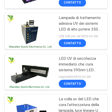
trattamento principale uv
CONTROLLO
CONTATTO
dell'affare, sistema di
DI
trattamento principale uv
di alta qualità
Lampada di trattamento
QUALITÀ
8
adesiva UV dei sistemi
LED di alto potere 350w
Punto UV del LED
CONTATTICI
per l'essiccazione UV
USD 650 per set MOQ:Un Set
che cura sistema
vernice/dell'inchiostro
CONTATTO
NOTIZIE
LED UV di secchezza
immediato che cura
RICHIEDA
sistema 395nm LED
38
UNA
ultravioletto per il
negotiable MOQ:Un Set
trattamento di Adhensive
Refrigeratore del
CITAZIONE
CONTATTO
bagno di ghiaccio
La colla uv del LED che
MAPPA
cura l'attrezzatura della
DEL
lampada, luce lineare UV