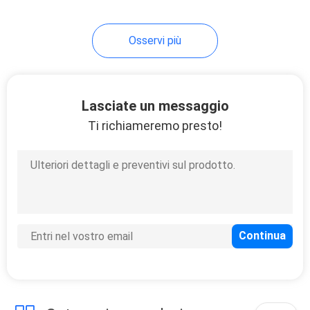
21
Osservi più
Forno di
trattamento UV
Lasciate un messaggio
Ti richiameremo presto!
18
Lampada UV del
LED per la
stampatrice