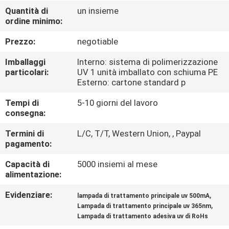
CONTROLLO
Quantità di
un insieme
ordine minimo:
DI
QUALITÀ
Prezzo:
negotiable
Imballaggi
Interno: sistema di polimerizzazione
CONTATTICI
particolari:
UV 1 unità imballato con schiuma PE
Esterno: cartone standard p
Tempi di
5-10 giorni del lavoro
NOTIZIE
consegna:
Termini di
L/C, T/T, Western Union, , Paypal
RICHIEDA
pagamento:
UNA
Capacità di
5000 insiemi al mese
CITAZIONE
alimentazione:
Evidenziare:
,
lampada di trattamento principale uv 500mA
MAPPA
,
Lampada di trattamento principale uv 365nm
Lampada di trattamento adesiva uv di RoHs
DEL