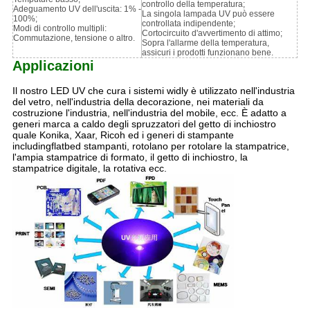
controllo della temperatura;
Adeguamento UV dell'uscita: 1% -
La singola lampada UV può essere
100%;
controllata indipendente;
Modi di controllo multipli:
Cortocircuito d'avvertimento di attimo;
Commutazione, tensione o altro.
Sopra l'allarme della temperatura,
assicuri i prodotti funzionano bene.
Applicazioni
Il nostro LED UV che cura i sistemi widly è utilizzato nell'industria
del vetro, nell'industria della decorazione, nei materiali da
costruzione l'industria, nell'industria del mobile, ecc. È adatto a
generi marca a caldo degli spruzzatori del getto di inchiostro
quale Konika, Xaar, Ricoh ed i generi di stampante
includingflatbed stampanti, rotolano per rotolare la stampatrice,
l'ampia stampatrice di formato, il getto di inchiostro, la
stampatrice digitale, la rotativa ecc.