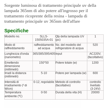
Sorgente luminosa di trattamento principale uv della
lampada 365nm di alto potere all'ingrosso per il
trattamento ricoprente della resina - lampada di
trattamento principale uv 365nm dell'affare
Specifiche
Modello no.
SLLS-
Qty della lampada UV
1
1505035A-01
(pc)
Modo di
raffreddamento
No. del modello del
520
raffreddamento
ad acqua
refrigeratore di acqua
Lunghezza d'onda
365/385/395/405
Input
AC220V,
(nanometro)
(facoltativo)
Emettendo
150*50
Potere totale (w)
1200
dimensione
(millimetri)
Irradi la distanza
5-10
Potere per lampada (w)
600
(millimetri)
Intensità di
0-12, regolabile
Metodo di controllo
controllo
irradiamento (² di
(facoltativo)
livellato
W/cm)
(3-24V)
Temperatura
0-50
Durata della vita (H)
20000
ambiente (℃)