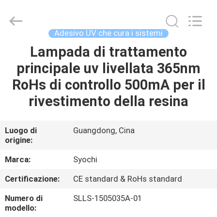
2026
Shenzhen
Syochi
Electronics
Co.,
Adesivo UV che cura i sistemi
Ltd.
All
Lampada di trattamento
CASA
Rights
Reserved.
principale uv livellata 365nm
PRODOTTI
RoHs di controllo 500mA per il
rivestimento della resina
CIRCA
NOI
Luogo di
Guangdong, Cina
origine:
GIRO
Marca:
Syochi
DELLA
Certificazione:
CE standard & RoHs standard
FABBRICA
Numero di
SLLS-1505035A-01
modello: