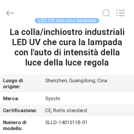
2026
Shenzhen
Syochi
Electronics
Co.,
LED UV che cura lampada
Ltd.
All
La colla/inchiostro industriali
CASA
Rights
Reserved.
LED UV che cura la lampada
PRODOTTI
con l'auto di intensità della
luce della luce regola
CIRCA
NOI
Luogo di
Shenzhen, Guangdong, Cina
origine:
GIRO
Marca:
Syochi
DELLA
Certificazione:
CE, RoHs standard
FABBRICA
Numero di
SLLD-1401511B-01
modello: