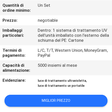
CONTROLLO
Quantità di
Un Set
ordine minimo:
DI
QUALITÀ
Prezzo:
negotiable
Imballaggi
Dentro: 1 sistema di trattamento UV
CONTATTICI
particolari:
dell'unità imballato con l'esterno della
schiuma del PE: Cartone
Termini di
L/C, T/T, Western Union, MoneyGram,
NOTIZIE
pagamento:
PayPal
Capacità di
5000 insiemi al mese
RICHIEDA
alimentazione:
UNA
Evidenziare:
,
luce di trattamento ultravioletta
CITAZIONE
luce di trattamento uv portatile
MAPPA
MIGLIOR PREZZO
DEL