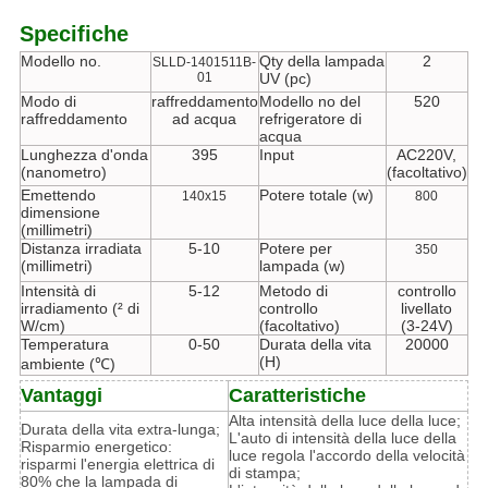
Specifiche
Modello no.
Qty della lampada
2
SLLD-1401511B-
01
UV (pc)
Modo di
raffreddamento
Modello no del
520
raffreddamento
ad acqua
refrigeratore di
acqua
Lunghezza d'onda
395
Input
AC220V,
(nanometro)
(facoltativo)
Emettendo
Potere totale (w)
140x15
800
dimensione
(millimetri)
Distanza irradiata
5-10
Potere per
350
(millimetri)
lampada (w)
Intensità di
5-12
Metodo di
controllo
irradiamento (² di
controllo
livellato
W/cm)
(facoltativo)
(3-24V)
Temperatura
0-50
Durata della vita
20000
(H)
ambiente (℃)
Vantaggi
Caratteristiche
Alta intensità della luce della luce;
Durata della vita extra-lunga;
L'auto di intensità della luce della
Risparmio energetico:
luce regola l'accordo della velocità
risparmi l'energia elettrica di
di stampa;
80% che la lampada di