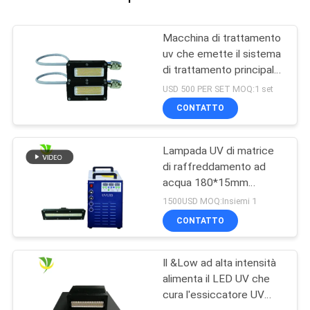
Macchina di trattamento
uv che emette il sistema
di trattamento principale
uv di alto potere di
USD 500 PER SET MOQ:1 set
lunghezza d'onda 395nm
CONTATTO
di dimensione 50x20
millimetro
Lampada UV di matrice
di raffreddamento ad
acqua 180*15mm
15W/CM2 395nm LED
1500USD MOQ:Insiemi 1
CONTATTO
Il &Low ad alta intensità
alimenta il LED UV che
cura l'essiccatore UV