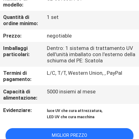
CONTROLLO
modello:
DI
Quantità di
1 set
ordine minimo:
QUALITÀ
Prezzo:
negotiable
CONTATTICI
Imballaggi
Dentro: 1 sistema di trattamento UV
particolari:
dell'unità imballato con l'esterno della
schiuma del PE: Scatola
NOTIZIE
Termini di
L/C, T/T, Western Union, , PayPal
pagamento:
RICHIEDA
Capacità di
5000 insiemi al mese
UNA
alimentazione:
CITAZIONE
Evidenziare:
,
luce UV che cura attrezzatura
LED UV che cura macchina
MAPPA
DEL
MIGLIOR PREZZO