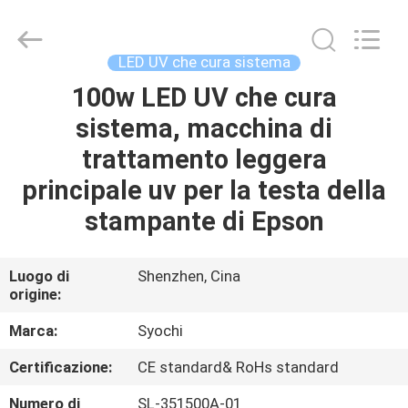
2026
Shenzhen
Syochi
Electronics
Co.,
LED UV che cura sistema
Ltd.
All
100w LED UV che cura
CASA
Rights
Reserved.
sistema, macchina di
PRODOTTI
trattamento leggera
principale uv per la testa della
CIRCA
stampante di Epson
NOI
Luogo di
Shenzhen, Cina
origine:
GIRO
DELLA
Marca:
Syochi
FABBRICA
Certificazione:
CE standard& RoHs standard
Numero di
SL-351500A-01