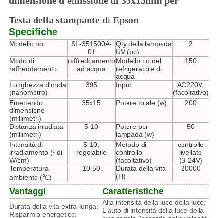
dimensione d'emissione di 35x15mm per
Testa della stampante di Epson
Specifiche
Modello no.
SL-351500A-
Qty della lampada
2
01
UV (pc)
Modo di
raffreddamento
Modello no del
150
raffreddamento
ad acqua
refrigeratore di
acqua
Lunghezza d'onda
395
Input
AC220V,
(nanometro)
(facoltativo)
Emettendo
35x15
Potere totale (w)
200
dimensione
(millimetri)
Distanza irradiata
5-10
Potere per
50
(millimetri)
lampada (w)
Intensità di
5-10,
Metodo di
controllo
irradiamento (² di
regolabile
controllo
livellato
W/cm)
(facoltativo)
(3-24V)
Temperatura
10-50
Durata della vita
20000
(H)
ambiente (℃)
Vantaggi
Caratteristiche
Alta intensità della luce della luce;
Durata della vita extra-lunga;
L'auto di intensità della luce della
Risparmio energetico: