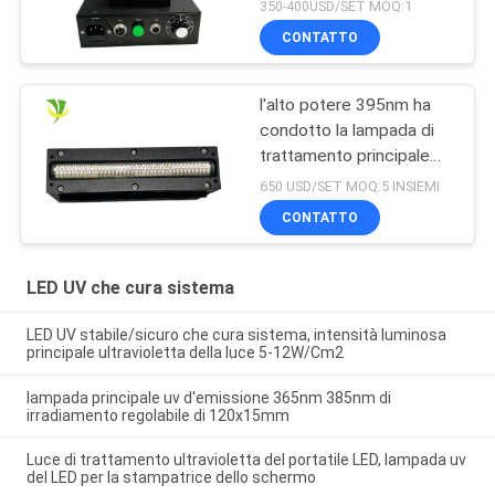
della lampada per
350-400USD/SET MOQ:1
inchiostro curato
CONTATTO
l'alto potere 395nm ha
condotto la lampada di
trattamento principale
ultravioletta per la
650 USD/SET MOQ:5 INSIEMI
stampante uv a base
CONTATTO
piatta
LED UV che cura sistema
LED UV stabile/sicuro che cura sistema, intensità luminosa
principale ultravioletta della luce 5-12W/Cm2
lampada principale uv d'emissione 365nm 385nm di
irradiamento regolabile di 120x15mm
Luce di trattamento ultravioletta del portatile LED, lampada uv
del LED per la stampatrice dello schermo