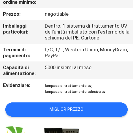
ordine minimo:
CONTROLLO
DI
Prezzo:
negotiable
QUALITÀ
Imballaggi
Dentro: 1 sistema di trattamento UV
particolari:
dell'unità imballato con l'esterno della
schiuma del PE: Cartone
CONTATTICI
Termini di
L/C, T/T, Western Union, MoneyGram,
pagamento:
PayPal
NOTIZIE
Capacità di
5000 insiemi al mese
alimentazione:
RICHIEDA
Evidenziare:
,
lampada di trattamento uv
UNA
lampada di trattamento adesiva uv
CITAZIONE
MIGLIOR PREZZO
MAPPA
DEL