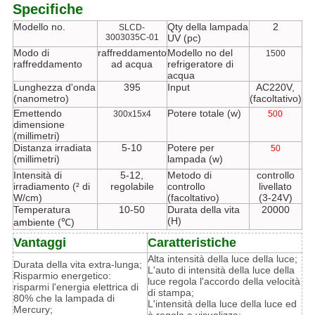
Specifiche
Modello no.
Qty della lampada
2
SLCD-
3003035C-01
UV (pc)
Modo di
raffreddamento
Modello no del
1500
raffreddamento
ad acqua
refrigeratore di
acqua
Lunghezza d'onda
395
Input
AC220V,
(nanometro)
(facoltativo)
Emettendo
Potere totale (w)
300x15x4
500
dimensione
(millimetri)
Distanza irradiata
5-10
Potere per
50
(millimetri)
lampada (w)
Intensità di
5-12,
Metodo di
controllo
irradiamento (² di
regolabile
controllo
livellato
W/cm)
(facoltativo)
(3-24V)
Temperatura
10-50
Durata della vita
20000
(H)
ambiente (℃)
Vantaggi
Caratteristiche
Alta intensità della luce della luce;
Durata della vita extra-lunga;
L'auto di intensità della luce della
Risparmio energetico:
luce regola l'accordo della velocità
risparmi l'energia elettrica di
di stampa;
80% che la lampada di
L'intensità della luce della luce ed
Mercury;