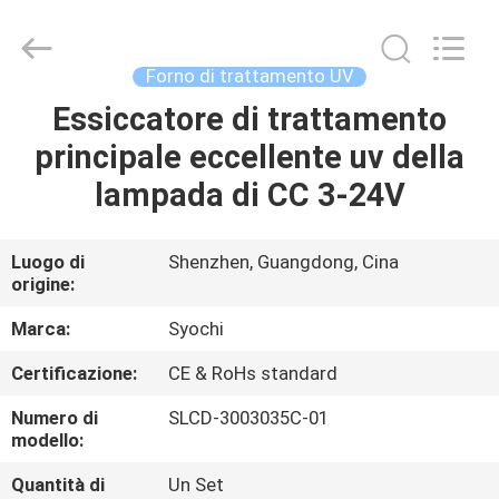
2026
Shenzhen
Syochi
Electronics
Co.,
Forno di trattamento UV
Ltd.
All
Essiccatore di trattamento
CASA
Rights
Reserved.
principale eccellente uv della
PRODOTTI
lampada di CC 3-24V
CIRCA
Luogo di
Shenzhen, Guangdong, Cina
origine:
NOI
Marca:
Syochi
GIRO
Certificazione:
CE & RoHs standard
DELLA
Numero di
SLCD-3003035C-01
FABBRICA
modello:
Quantità di
Un Set