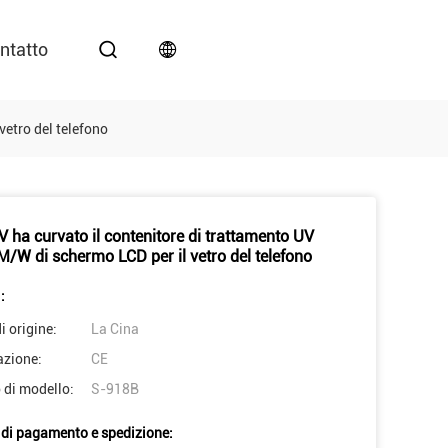
ntatto
etro del telefono
 ha curvato il contenitore di trattamento UV
/W di schermo LCD per il vetro del telefono
:
i origine:
La Cina
azione:
CE
di modello:
S-918B
 di pagamento e spedizione: