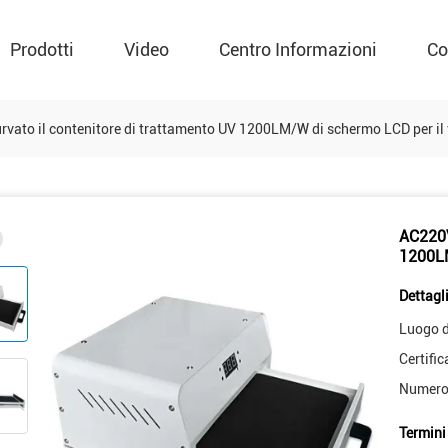
Prodotti
Video
Centro Informazioni
Co
vato il contenitore di trattamento UV 1200LM/W di schermo LCD per il v
AC220V
1200LM
Dettagli
Luogo d
Certific
Numero 
Termini