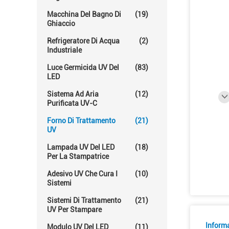
Macchina Del Bagno Di
(19)
Ghiaccio
Refrigeratore Di Acqua
(2)
Industriale
Luce Germicida UV Del
(83)
LED
Sistema Ad Aria
(12)
Purificata UV-C
Forno Di Trattamento
(21)
UV
Lampada UV Del LED
(18)
Per La Stampatrice
Adesivo UV Che Cura I
(10)
Sistemi
Sistemi Di Trattamento
(21)
UV Per Stampare
Informa
Modulo UV Del LED
(11)