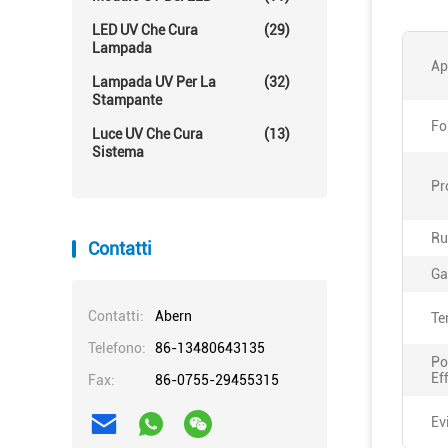
LED UV Che Cura
(29)
Lampada
Ap
Lampada UV Per La
(32)
Stampante
Fo
Luce UV Che Cura
(13)
Sistema
Pr
Ru
Contatti
Ga
Contatti:
Abern
Te
Telefono:
86-13480643135
Po
Ef
Fax:
86-0755-29455315
Ev