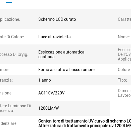
plicazione:
Schermo LCD curato
Caratte
nte Di Calore:
Luce ultravioletta
Nome:
Essicc
Essiccazione automatica
ocesso Di Dryig:
Dell'O
continua
Applica
more:
Forno asciutto a basso rumore
Colore:
ranzia:
1 anno
Tipo:
Dimens
nsione:
AC110V/220V
Lavoro
tere Luminoso Di
1200LM/W
ficienza:
Contenitore di trattamento UV curvo di schermo L
idenziare:
Attrezzatura di trattamento principale uv 1200LM