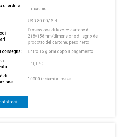
à di ordine
1 insieme
:
USD 80.00/ Set
Dimensione di lavoro: cartone di
ggi
218*158mm/dimensione di legno del
ari:
prodotto del cartone: peso netto
i consegna:
Entro 15 giorni dopo il pagamento
 di
T/T, L/C
nto:
à di
10000 insiemi al mese
azione:
ontattaci