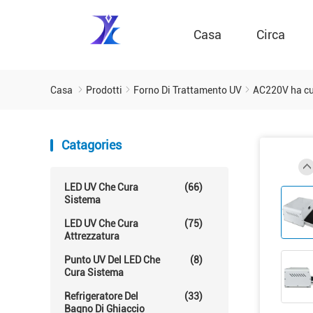
Casa
Circa
Casa
Prodotti
Forno Di Trattamento UV
AC220V ha cur
Catagories
LED UV Che Cura
(66)
Sistema
LED UV Che Cura
(75)
Attrezzatura
Punto UV Del LED Che
(8)
Cura Sistema
Refrigeratore Del
(33)
Bagno Di Ghiaccio