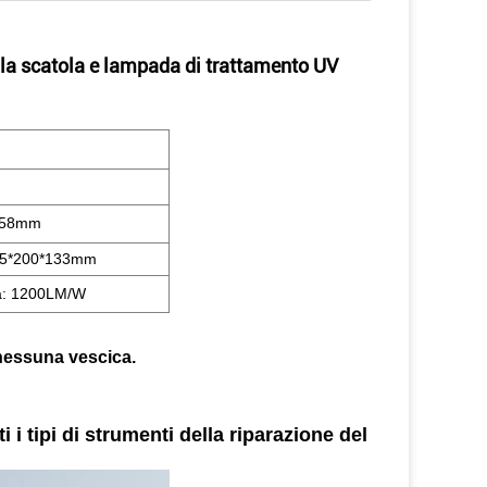
lla scatola e lampada di trattamento UV
*158mm
265*200*133mm
za: 1200LM/W
 nessuna vescica.
i i tipi di strumenti della riparazione del