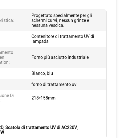
Progettato specialmente per gli
ristica:
schermi curvi, nessun grinze e
nessuna vescica.
Contenitore di trattamento UV di
lampada
amento
ven
Forno più asciutto industriale
tion:
Bianco, blu
forno di trattamento uv
ione Di
218*158mm
:
CD
,
Scatola di trattamento UV di AC220V
,
/W