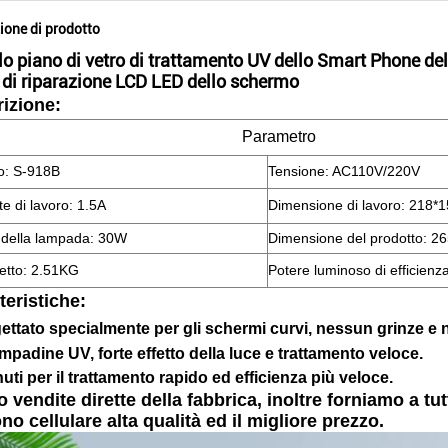
ione di prodotto
lo piano di vetro di trattamento UV dello Smart Phone de
 di riparazione LCD LED dello schermo
izione:
Parametro
o: S-918B
Tensione: AC110V/220V
e di lavoro: 1.5A
Dimensione di lavoro: 218
 della lampada: 30W
Dimensione del prodotto: 
etto: 2.51KG
Potere luminoso di efficien
teristiche:
ettato specialmente per gli schermi curvi, nessun grinze e
ampadine UV, forte effetto della luce e trattamento veloce.
nuti per il trattamento rapido ed efficienza più veloce.
 vendite dirette della fabbrica, inoltre forniamo a tutt
ono cellulare alta qualità ed il migliore prezzo.