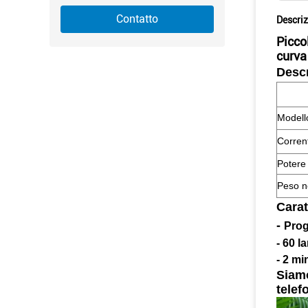
Contatto
Descriz
Picco
curva
Descr
Modell
Corrent
Potere
Peso n
Carat
-
Prog
- 60 l
- 2 mi
Siamo
telef