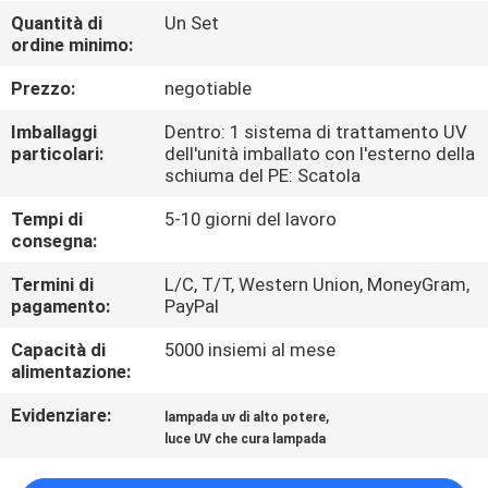
CONTROLLO
Quantità di
Un Set
ordine minimo:
DI
QUALITÀ
Prezzo:
negotiable
Imballaggi
Dentro: 1 sistema di trattamento UV
CONTATTICI
particolari:
dell'unità imballato con l'esterno della
schiuma del PE: Scatola
Tempi di
5-10 giorni del lavoro
NOTIZIE
consegna:
Termini di
L/C, T/T, Western Union, MoneyGram,
RICHIEDA
pagamento:
PayPal
UNA
Capacità di
5000 insiemi al mese
CITAZIONE
alimentazione:
Evidenziare:
,
lampada uv di alto potere
MAPPA
luce UV che cura lampada
DEL