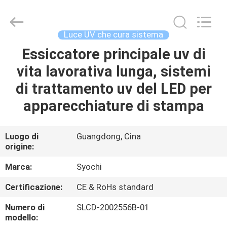
2026
Shenzhen
Syochi
Electronics
Co.,
Luce UV che cura sistema
Ltd.
All
Essiccatore principale uv di
CASA
Rights
Reserved.
vita lavorativa lunga, sistemi
PRODOTTI
di trattamento uv del LED per
apparecchiature di stampa
CIRCA
NOI
Luogo di
Guangdong, Cina
origine:
GIRO
Marca:
Syochi
DELLA
Certificazione:
CE & RoHs standard
FABBRICA
Numero di
SLCD-2002556B-01
modello: