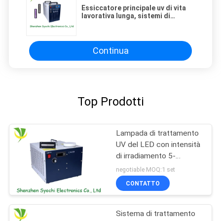
Essiccatore principale uv di vita
lavorativa lunga, sistemi di
trattamento uv del LED per
apparecchiature di stampa
Continua
Top Prodotti
Lampada di trattamento
UV del LED con intensità
di irradiamento 5-
12w/Cm2
negotiable MOQ:1 set
CONTATTO
Sistema di trattamento