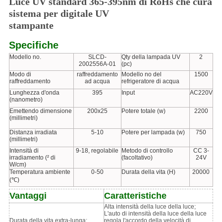
Luce UV standard 365-395nm di RoHs che cura
sistema per digitale UV
stampante
Specifiche
Modello no.
SLCD-
Qty della lampada UV
2
2002556A-01
(pc)
Modo di
raffreddamento
Modello no del
1500
raffreddamento
ad acqua
refrigeratore di acqua
Lunghezza d'onda
395
Input
AC220V
(nanometro)
Emettendo dimensione
200x25
Potere totale (w)
2200
(millimetri)
Distanza irradiata
5-10
Potere per lampada (w)
750
(millimetri)
Intensità di
9-18, regolabile
Metodo di controllo
CC 3-
irradiamento (² di
(facoltativo)
24V
W/cm)
Temperatura ambiente
0-50
Durata della vita (H)
20000
(℃)
Vantaggi
Caratteristiche
Alta intensità della luce della luce;
L'auto di intensità della luce della luce
Durata della vita extra-lunga;
regola l'accordo della velocità di