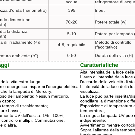
acqua
refrigeratore di acqu
zza d'onda (nanometro)
395
Input
ndo dimensione
70x20
Potere totale (w)
tri)
radia la distanza
5-10
Potere per lampada 
tri)
tà di irradiamento (² di
Metodo di controllo
4-8, regolabile
(facoltativo)
0-50
Durata della vita (H)
atura ambiente (℃)
aggi
Caratteristiche
Alta intensità della luce della
L'auto di intensità della luce
della vita extra-lunga;
l'accordo della velocità di s
io energetico: risparmi l'energia elettrica
L'intensità della luce della l
 che la lampada di Mercury;
visualizza;
toso dell'ambiente: Nessun mercurio.
La luce può parte inserita/dis
 ozono;
conciliare la dimensione diff
 tempo di riscaldamento;
Esposizione di temperatura e
ure basso;
temperatura;
mento UV dell'uscita: 1% - 100%;
La singola lampada UV può e
 controllo multipli: Commutazione,
indipendente;
e o altra.
Avvertimento mentre cortocir
Sopra l'allarme della temperat
funzionano bene