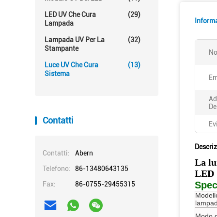
LED UV Che Cura
(29)
Informa
Lampada
Lampada UV Per La
(32)
Stampante
No
Luce UV Che Cura
(13)
Sistema
Em
Ad
De
Contatti
Ev
Descriz
Contatti:
Abern
La lu
Telefono:
86-13480643135
LED
Spec
Fax:
86-0755-29455315
Modello
lampa
Modo d