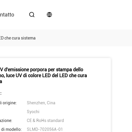
ntatto
ED che cura sistema
V d'emissione porpora per stampa dello
o, luce UV di colore LED del LED che cura
a
:
i origine:
Shenzhen, Cina
Syochi
azione:
CE & RoHs standard
di modello:
SLMD-702056A-01