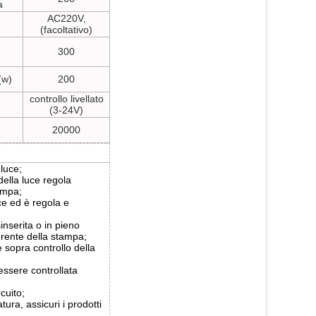
a
AC220V,
(facoltativo)
300
(w)
200
controllo livellato
(3-24V)
20000
 luce;
 della luce regola
tampa;
uce ed è regola e
inserita o in pieno
erente della stampa;
 sopra controllo della
ssere controllata
cuito;
ura, assicuri i prodotti