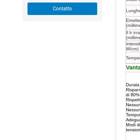
Contatto
Lunghe
Emette
(millime
Il Ir ir
(millime
Intensi
W/cm)
Temper
Vant
Durata 
Risparm
di 80%
Rispet
Nessun
Nessun
Temput
Adegua
Modi di
tension