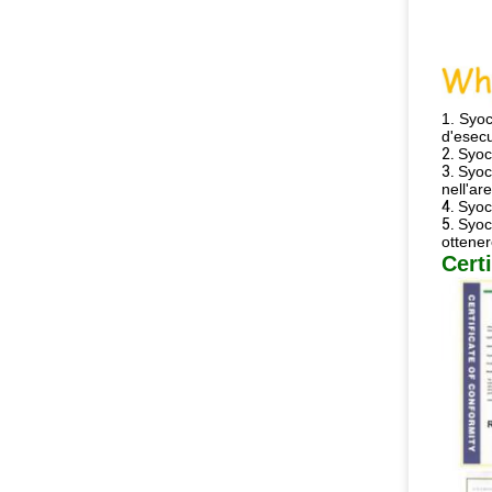
1.
Syoc
d'esecu
2.
Syoc
3.
Syoch
nell'ar
4.
Syoch
5.
Syoch
ottene
Certi