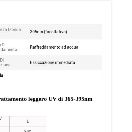
zza D'onda
395nm (facoltativo)
 Di
Raffreddamento ad acqua
ddamento:
Di
Essiccazione immediata
zione:
da
trattamento leggero UV di 365-395nm
V
1
260