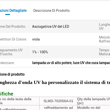
zioni Dettagliate
Descrizione Di Prodotto
Lunghe
me Del Prodotto:
Asciugatrice UV del LED
UV:
Metodo
ettitori Di Colore:
viola
Raffre
eguamento UV
Tempo 
1% - 100%
ll'uscita:
Matura
idenziare:
lampada uv di alto potere
,
luce UV che cura lampa
ione di prodotto
nghezza d'onda UV ha personalizzato il sistema di 
ifiche
 no della testa della
Qty della lampada U
SLMD-702056A-01
da
(pc)
raffreddamento ad
Modello no del
i raffreddamento