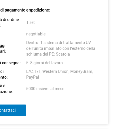
 di pagamento e spedizione:
à di ordine
1 set
:
negotiable
Dentro: 1 sistema di trattamento UV
ggi
dell'unità imballato con l'esterno della
ari:
schiuma del PE: Scatola
i consegna:
5-8 giorni del lavoro
 di
L/C, T/T, Western Union, MoneyGram,
nto:
PayPal
à di
5000 insiemi al mese
azione:
ontattaci