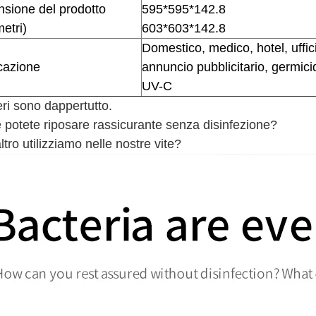
sione del prodotto
595*595*142.8
metri)
603*603*142.8
Domestico, medico, hotel, uffic
cazione
annuncio pubblicitario, germici
UV-C
eri sono dappertutto.
potete riposare rassicurante senza disinfezione?
tro utilizziamo nelle nostre vite?