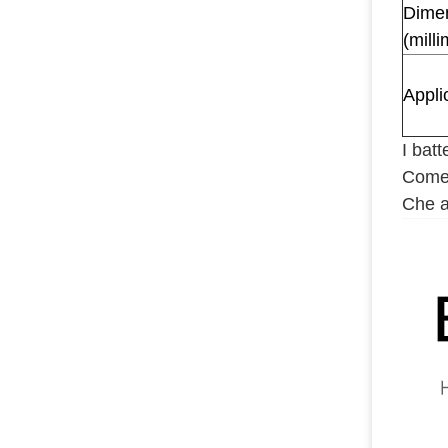
Dimen
(milli
Appli
I batt
Come 
Che al