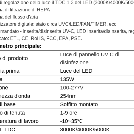
di regolazione della luce il TDC 1-3 del LED (3000K/4000K/50
a di filtrazione di HEPA
a del flusso d'aria
izzatore digitale: stato circa UVC/LED/FAN/TIMER, ecc.
mandato - inserita/disinserita UV-C, LED inserita/disinserita, re
icato: ETL, CE, RoHS, FCC, EPA, PSE.
etro principale:
Luce di pannello UV-C di
di prodotto
disinfezione
ia prima
Luce del LED
e
135W
one
100-277V
hezza d'onda
254nm
di base
Soffitto montato
 di tenuta
1-9 ore
ratura di lavoro
-10~35℃
IL TDC
3000K/4000K/5000K