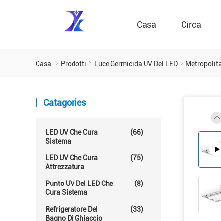
Casa
Circa
Casa
Prodotti
Luce Germicida UV Del LED
Metropolita
Catagories
LED UV Che Cura
(66)
Sistema
LED UV Che Cura
(75)
Attrezzatura
Punto UV Del LED Che
(8)
Cura Sistema
Refrigeratore Del
(33)
Bagno Di Ghiaccio