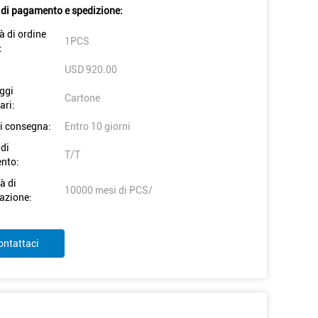
 di pagamento e spedizione:
à di ordine
1PCS
:
USD 920.00
ggi
Cartone
ari:
i consegna:
Entro 10 giorni
 di
T/T
nto:
à di
10000 mesi di PCS/
azione:
ontattaci