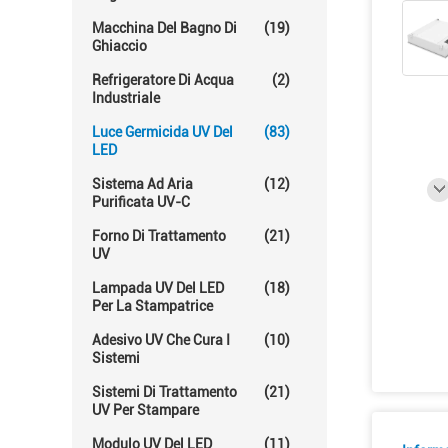
Macchina Del Bagno Di
(19)
Ghiaccio
Refrigeratore Di Acqua
(2)
Industriale
Luce Germicida UV Del
(83)
LED
Sistema Ad Aria
(12)
Purificata UV-C
Forno Di Trattamento
(21)
UV
Lampada UV Del LED
(18)
Per La Stampatrice
Adesivo UV Che Cura I
(10)
Sistemi
Sistemi Di Trattamento
(21)
UV Per Stampare
Modulo UV Del LED
(11)