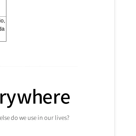
io,
da