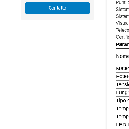
Punti 
Contatto
Sistem
Sistem
Visual
Teleco
Certif
Param
Nome 
Mater
Poter
Tensi
Lung
Tipo 
Tempo
Tempe
LED 