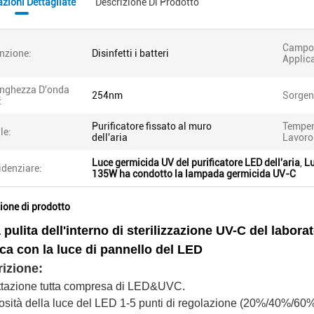
zioni Dettagliate
Descrizione Di Prodotto
Campo
nzione:
Disinfetti i batteri
Applic
nghezza D'onda
254nm
Sorgen
:
Purificatore fissato al muro
Temper
le:
dell'aria
Lavoro
Luce germicida UV del purificatore LED dell'aria
,
Lu
idenziare:
135W ha condotto la lampada germicida UV-C
ione di prodotto
a pulita dell'interno di sterilizzazione UV-C del laborato
ica con la luce di pannello del LED
izione:
ttazione tutta compresa di LED&UVC.
sità della luce del LED 1-5 punti di regolazione (20%/40%/6