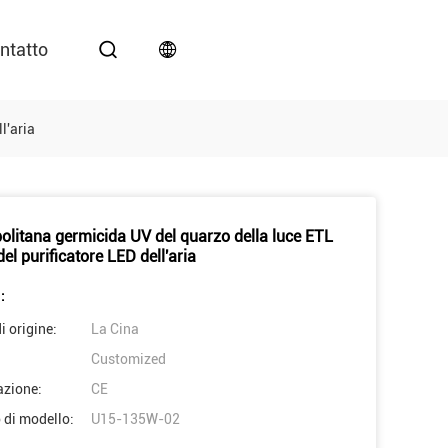
ntatto
l'aria
olitana germicida UV del quarzo della luce ETL
l purificatore LED dell'aria
:
i origine:
La Cina
Customized
azione:
CE
di modello:
U15-135W-02