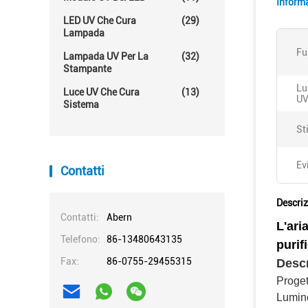
Informa
LED UV Che Cura
(29)
Lampada
Fu
Lampada UV Per La
(32)
Stampante
Lu
Luce UV Che Cura
(13)
UV
Sistema
Sti
Ev
Contatti
Descriz
Contatti:
Abern
L'ari
Telefono:
86-13480643135
purif
Fax:
86-0755-29455315
Descr
Proge
Lumino