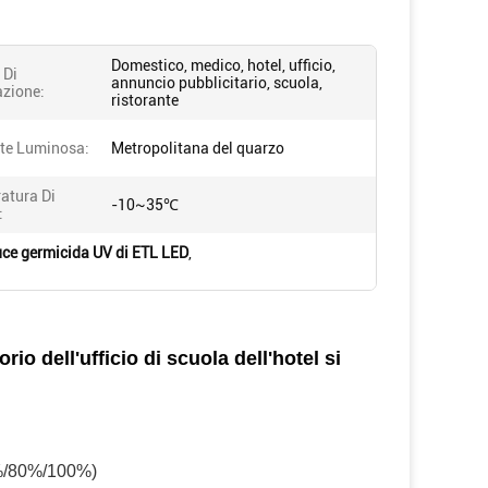
Domestico, medico, hotel, ufficio,
 Di
annuncio pubblicitario, scuola,
azione:
ristorante
te Luminosa:
Metropolitana del quarzo
atura Di
-10~35℃
:
ce germicida UV di ETL LED
,
rio dell'ufficio di scuola dell'hotel si
0%/80%/100%)