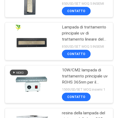
raffreddato ad acqua
850USD/SET MOQ:5 INSIEMI
sicuro di raffreddamento
CONTATTO
ad acqua LED per la
macchina di stampa
offset
Lampada di trattamento
principale uv di
trattamento lineare del
sistema 365nm 395nm
850USD/SET MOQ:5 INSIEMI
405nm di Shenzhen
CONTATTO
1200w
10W/CM2 lampada di
trattamento principale uv
ROHS 365nm per il
rivestimento della resina
1500USD/SET MOQ:insiemi 1
CONTATTO
resina della lampada del