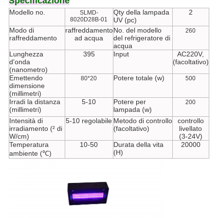
Specificazione
Modello no.
Qty della lampada
2
SLMD-
8020D28B-01
UV (pc)
Modo di
raffreddamento
No. del modello
260
raffreddamento
ad acqua
del refrigeratore di
acqua
Lunghezza
395
Input
AC220V,
d'onda
(facoltativo)
(nanometro)
Emettendo
Potere totale (w)
80*20
500
dimensione
(millimetri)
Irradi la distanza
5-10
Potere per
200
(millimetri)
lampada (w)
Intensità di
5-10 regolabile
Metodo di controllo
controllo
irradiamento (² di
(facoltativo)
livellato
W/cm)
(3-24V)
Temperatura
10-50
Durata della vita
20000
(H)
ambiente (℃)