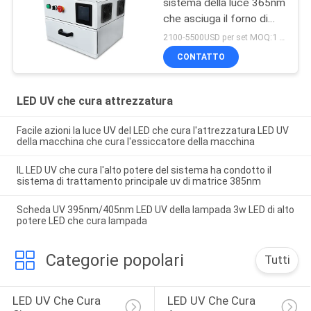
sistema della luce 365nm
che asciuga il forno di
trattamento principale uv
2100-5500USD per set MOQ:1 insieme
della scatola 405nm
CONTATTO
LED UV che cura attrezzatura
Facile azioni la luce UV del LED che cura l'attrezzatura LED UV
della macchina che cura l'essiccatore della macchina
IL LED UV che cura l'alto potere del sistema ha condotto il
sistema di trattamento principale uv di matrice 385nm
Scheda UV 395nm/405nm LED UV della lampada 3w LED di alto
potere LED che cura lampada
Categorie popolari
Tutti
LED UV Che Cura 
LED UV Che Cura 