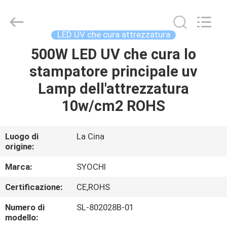
2026
Shenzhen
Syochi
Electronics
Co.,
LED UV che cura attrezzatura
Ltd.
All
500W LED UV che cura lo
CASA
Rights
Reserved.
stampatore principale uv
PRODOTTI
Lamp dell'attrezzatura
10w/cm2 ROHS
CIRCA
NOI
Luogo di
La Cina
origine:
GIRO
Marca:
SYOCHI
DELLA
Certificazione:
CE,ROHS
FABBRICA
Numero di
SL-802028B-01
modello: