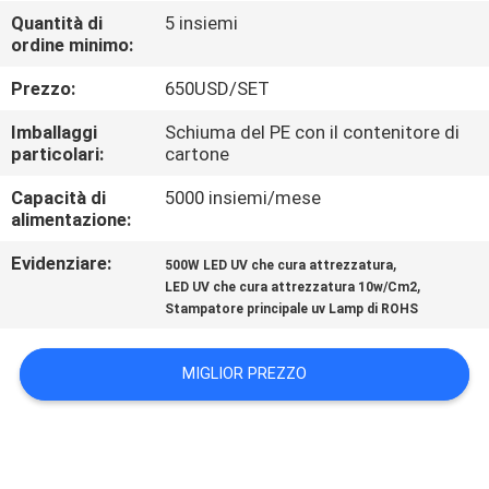
CONTROLLO
Quantità di
5 insiemi
ordine minimo:
DI
QUALITÀ
Prezzo:
650USD/SET
Imballaggi
Schiuma del PE con il contenitore di
CONTATTICI
particolari:
cartone
Capacità di
5000 insiemi/mese
alimentazione:
NOTIZIE
Evidenziare:
,
500W LED UV che cura attrezzatura
,
LED UV che cura attrezzatura 10w/Cm2
RICHIEDA
Stampatore principale uv Lamp di ROHS
UNA
CITAZIONE
MIGLIOR PREZZO
MAPPA
DEL