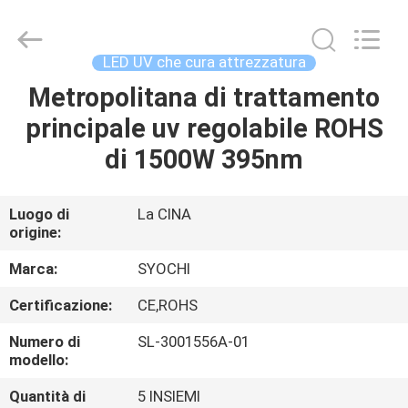
2026
Shenzhen
Syochi
Electronics
Co.,
LED UV che cura attrezzatura
Ltd.
All
Metropolitana di trattamento
CASA
Rights
Reserved.
principale uv regolabile ROHS
PRODOTTI
di 1500W 395nm
CIRCA
Luogo di
La CINA
origine:
NOI
Marca:
SYOCHI
GIRO
Certificazione:
CE,ROHS
DELLA
Numero di
SL-3001556A-01
FABBRICA
modello:
Quantità di
5 INSIEMI