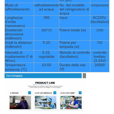
Modo di
raffreddamento
No. del modello
compressore
raffreddamento
ad acqua
del refrigeratore di
acqua
Lunghezza
395
Input
AC220V,
d'onda
(facoltativo)
(nanometro)
Emettendo
Potere totale (w)
300*15
1500
dimensione
(millimetri)
Irradi la distanza
5-10
Potere per
700
(millimetri)
lampada (w)
Intensità di
5-15,
Metodo di controllo
controllo
irradiamento (² di
regolabile
(facoltativo)
livellato
W/cm)
(3-24V)
Temperatura
10-50
Durata della vita
20000
(H)
ambiente (℃)