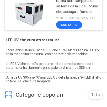
resina della lampada del
sistema della luce 365nm
che asciuga il forno di
trattamento principale uv
2100-5500USD per set MOQ:1 insieme
della scatola 405nm
CONTATTO
LED UV che cura attrezzatura
Facile azioni la luce UV del LED che cura l'attrezzatura LED UV
della macchina che cura l'essiccatore della macchina
IL LED UV che cura l'alto potere del sistema ha condotto il
sistema di trattamento principale uv di matrice 385nm
Scheda UV 395nm/405nm LED UV della lampada 3w LED di alto
potere LED che cura lampada
Categorie popolari
Tutti