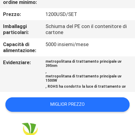
ordine minimo:
CONTROLLO
DI
Prezzo:
1200USD/SET
QUALITÀ
Imballaggi
Schiuma del PE con il contenitore di
particolari:
cartone
CONTATTICI
Capacità di
5000 insiemi/mese
alimentazione:
NOTIZIE
Evidenziare:
metropolitana di trattamento principale uv
395nm
,
metropolitana di trattamento principale uv
RICHIEDA
1500W
,
ROHS ha condotto la luce di trattamento uv
UNA
CITAZIONE
MIGLIOR PREZZO
MAPPA
DEL