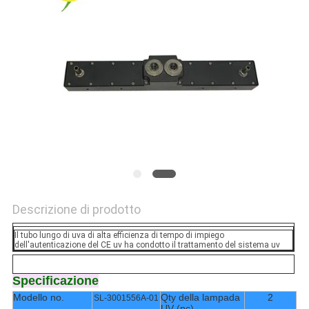
SITO
PRIVACY
POLICY
Descrizione di prodotto
Il tubo lungo di uva di alta efficienza di tempo di impiego
dell'autenticazione del CE uv ha condotto il trattamento del sistema uv
Specificazione
Modello no.
Qty della lampada
2
SL-3001556A-01
UV (pc)