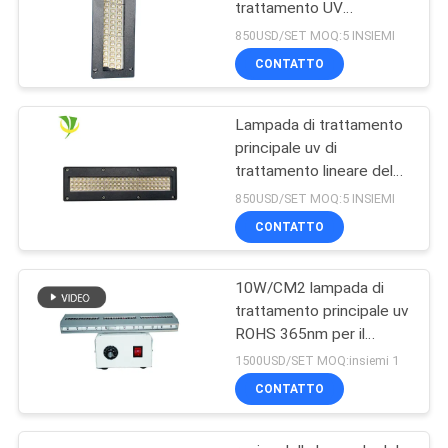
trattamento UV
raffreddato ad acqua
850USD/SET MOQ:5 INSIEMI
sicuro di raffreddamento
CONTATTO
ad acqua LED per la
macchina di stampa
offset
Lampada di trattamento
principale uv di
trattamento lineare del
sistema 365nm 395nm
850USD/SET MOQ:5 INSIEMI
405nm di Shenzhen
CONTATTO
1200w
10W/CM2 lampada di
trattamento principale uv
ROHS 365nm per il
rivestimento della resina
1500USD/SET MOQ:insiemi 1
CONTATTO