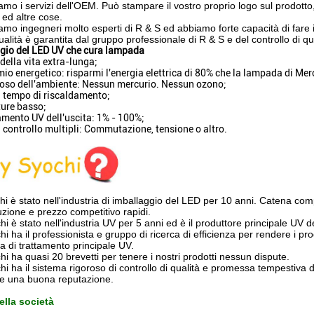
iamo i servizi dell'OEM. Può stampare il vostro proprio logo sul prodotto
 ed altre cose.
amo ingegneri molto esperti di R & S ed abbiamo forte capacità di fare 
ualità è garantita dal gruppo professionale di R & S e del controllo di qua
gio del LED UV che cura lampada
della vita extra-lunga;
io energetico: risparmi l'energia elettrica di 80% che la lampada di Mer
toso dell'ambiente: Nessun mercurio. Nessun ozono;
 tempo di riscaldamento;
ure basso;
mento UV dell'uscita: 1% - 100%;
 controllo multipli: Commutazione, tensione o altro.
hi è stato nell'industria di imballaggio del LED per 10 anni. Catena comp
zione e prezzo competitivo rapidi.
hi è stato nell'industria UV per 5 anni ed è il produttore principale U
hi ha il professionista e gruppo di ricerca di efficienza per rendere i pro
ea di trattamento principale UV.
hi ha quasi 20 brevetti per tenere i nostri prodotti nessun dispute.
hi ha il sistema rigoroso di controllo di qualità e promessa tempestiva di
re una buona reputazione.
ella società