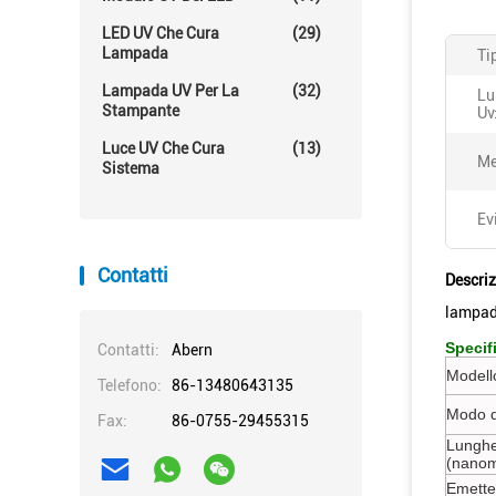
LED UV Che Cura
(29)
Lampada
Ti
Lampada UV Per La
(32)
Lu
Stampante
Uv
Luce UV Che Cura
(13)
Me
Sistema
Ev
Contatti
Descriz
lampada
Specif
Contatti:
Abern
Modell
Telefono:
86-13480643135
Modo d
Fax:
86-0755-29455315
Lunghe
(nanom
Emette