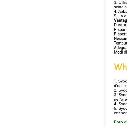
3. Offr
scatola
4. Abbi
5. La q
Vantag
Durata 
Risparm
Rispet
Nessun
Temput
Adegua
Modi di
1.
Syoc
d'esecu
2. Syoc
3. Syoc
nell'ar
4. Syoc
5. Syoc
ottene
Foto d