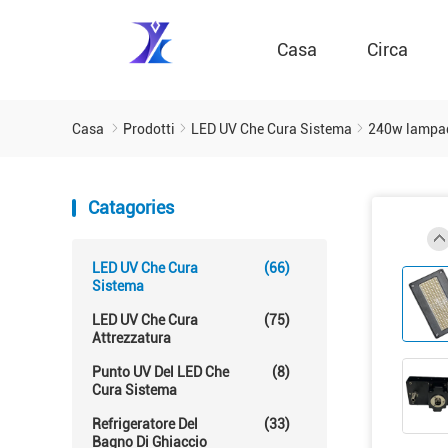
Casa
Circa
Casa
Prodotti
LED UV Che Cura Sistema
240w lampada
Catagories
LED UV Che Cura
(66)
Sistema
LED UV Che Cura
(75)
Attrezzatura
Punto UV Del LED Che
(8)
Cura Sistema
Refrigeratore Del
(33)
Bagno Di Ghiaccio