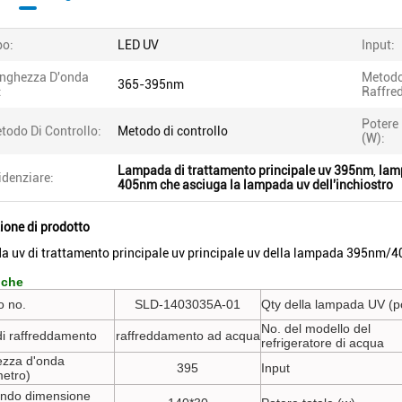
po:
LED UV
Input:
nghezza D'onda
Metodo
365-395nm
:
Raffre
Potere
todo Di Controllo:
Metodo di controllo
(w):
Lampada di trattamento principale uv 395nm
,
lam
idenziare:
405nm che asciuga la lampada uv dell'inchiostro
ione di prodotto
 uv di trattamento principale uv principale uv della lampada 395nm/40
iche
o no.
SLD-1403035A-01
Qty della lampada UV (p
No. del modello del
i raffreddamento
raffreddamento ad acqua
refrigeratore di acqua
zza d'onda
395
Input
etro)
ndo dimensione