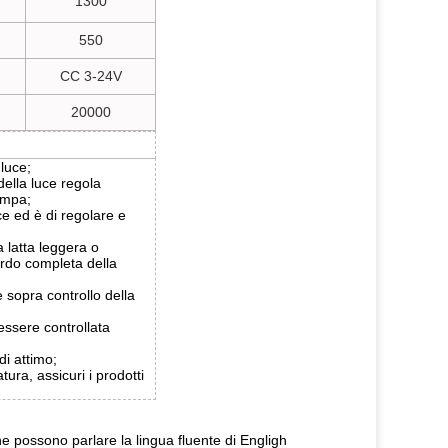
1300
550
CC 3-24V
20000
 luce;
 della luce regola
tampa;
uce ed è di regolare e
a latta leggera o
rdo completa della
 sopra controllo della
ssere controllata
di attimo;
ura, assicuri i prodotti
he possono parlare la lingua fluente di Engligh