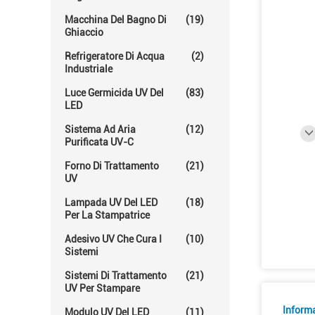
Macchina Del Bagno Di
(19)
Ghiaccio
Refrigeratore Di Acqua
(2)
Industriale
Luce Germicida UV Del
(83)
LED
Sistema Ad Aria
(12)
Purificata UV-C
Forno Di Trattamento
(21)
UV
Lampada UV Del LED
(18)
Per La Stampatrice
Adesivo UV Che Cura I
(10)
Sistemi
Sistemi Di Trattamento
(21)
UV Per Stampare
Informa
Modulo UV Del LED
(11)