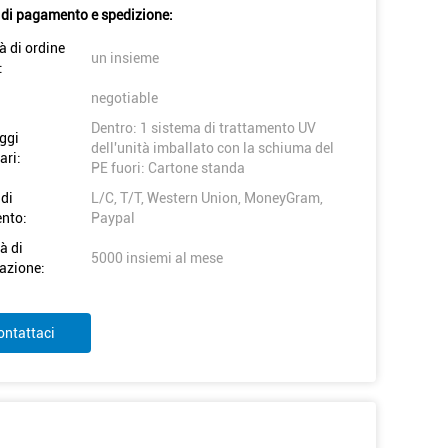
 di pagamento e spedizione:
à di ordine
un insieme
:
negotiable
Dentro: 1 sistema di trattamento UV
ggi
dell'unità imballato con la schiuma del
ari:
PE fuori: Cartone standa
 di
L/C, T/T, Western Union, MoneyGram,
nto:
Paypal
à di
5000 insiemi al mese
azione:
ontattaci