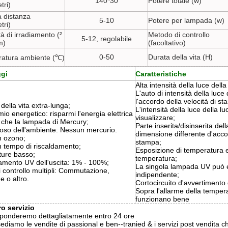
140*30
Potere totale (w)
tri)
la distanza
5-10
Potere per lampada (w)
tri)
tà di irradiamento (²
Metodo di controllo
5-12, regolabile
m)
(facoltativo)
0-50
Durata della vita (H)
atura ambiente (℃)
gi
Caratteristiche
Alta intensità della luce della
L'auto di intensità della luce
l'accordo della velocità di s
della vita extra-lunga;
L'intensità della luce della l
io energetico: risparmi l'energia elettrica
visualizzare;
 che la lampada di Mercury;
Parte inserita/disinserita dell
toso dell'ambiente: Nessun mercurio.
dimensione differente d'acco
 ozono;
stampa;
 tempo di riscaldamento;
Esposizione di temperatura e
ure basso;
temperatura;
mento UV dell'uscita: 1% - 100%;
La singola lampada UV può e
 controllo multipli: Commutazione,
indipendente;
e o altro.
Cortocircuito d'avvertimento 
Sopra l'allarme della temperat
funzionano bene
ro servizio
isponderemo dettagliatamente entro 24 ore
ediamo le vendite di passional e ben--tranied & i servizi post vendita c