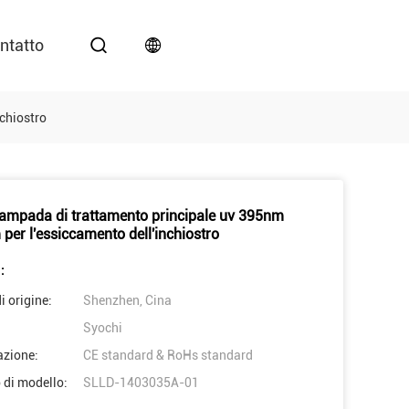
ntatto
chiostro
ampada di trattamento principale uv 395nm
per l'essiccamento dell'inchiostro
:
i origine:
Shenzhen, Cina
Syochi
azione:
CE standard & RoHs standard
di modello:
SLLD-1403035A-01