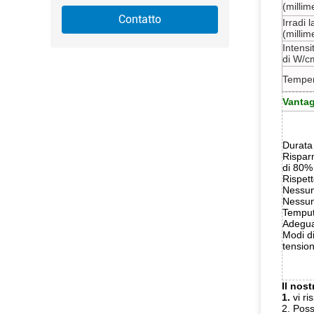
(millime
Contatto
Irradi 
(millime
Intensi
di W/c
Temper
Vantag
Durata 
Risparm
di 80%
Rispet
Nessun
Nessun
Temput
Adegua
Modi di
tension
Il nost
1.
vi r
2. Poss