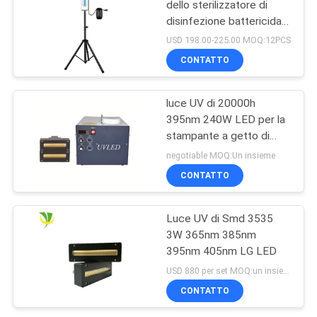
dello sterilizzatore di
disinfezione battericida
UV-C portatile 254nm di
USD 198.00-225.00 MOQ:12PCS
luce UV
CONTATTO
luce UV di 20000h
395nm 240W LED per la
stampante a getto di
inchiostro Machine
negotiable MOQ:Un insieme
CONTATTO
Luce UV di Smd 3535
3W 365nm 385nm
395nm 405nm LG LED
USD 880 per set MOQ:un insieme
CONTATTO