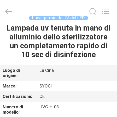
2026
Shenzhen
Syochi
Electronics
Co.,
Luce germicida UV del LED
Ltd.
All
Lampada uv tenuta in mano di
CASA
Rights
Reserved.
alluminio dello sterilizzatore
PRODOTTI
un completamento rapido di
10 sec di disinfezione
CIRCA
NOI
Luogo di
La Cina
origine:
GIRO
Marca:
SYOCHI
DELLA
Certificazione:
CE
FABBRICA
Numero di
UVC-H-03
modello: