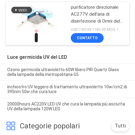
purificatore direzionale
AC277V dell'aria di
disinfezione di Omni della
lampada UV germicida
USD1100.00-1180.00 MOQ:1
150W
CONTATTO
Luce germicida UV del LED
Ozono germicida ultravioletto 60W libero PIR Quartz Glass
della lampada della metropolitana G5
inchiostro UV leggero di trattamento ultravioletto 10w/cm2 di
395nm 50w che cura luce
20000hours AC220V LED UV che cura la lampada più asciutta
UV della lampada 120W LED
Categorie popolari
Tutti