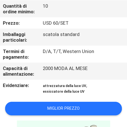
CONTROLLO
Quantità di
10
ordine minimo:
DI
QUALITÀ
Prezzo:
USD 60/SET
Imballaggi
scatola standard
CONTATTICI
particolari:
Termini di
D/A, T/T, Western Union
pagamento:
NOTIZIE
Capacità di
2000 MODA AL MESE
alimentazione:
RICHIEDA
Evidenziare:
,
UNA
attrezzatura della luce UV
essiccatore della luce UV
CITAZIONE
MIGLIOR PREZZO
MAPPA
DEL