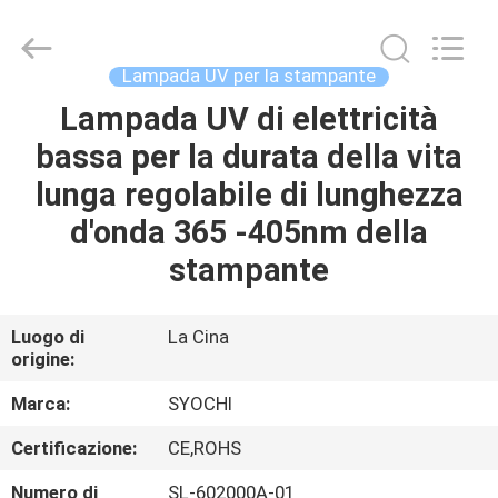
2026
Shenzhen
Syochi
Electronics
Co.,
Lampada UV per la stampante
Ltd.
All
Lampada UV di elettricità
CASA
Rights
Reserved.
bassa per la durata della vita
PRODOTTI
lunga regolabile di lunghezza
d'onda 365 -405nm della
CIRCA
stampante
NOI
Luogo di
La Cina
origine:
GIRO
DELLA
Marca:
SYOCHI
FABBRICA
Certificazione:
CE,ROHS
Numero di
SL-602000A-01