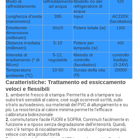
Modo di
raffreddamento
Modello no del
520
raffreddamento
ad acqua
refrigeratore di
acqua
Lunghezza d'onda
395
Input
AC220V,
(nanometro)
(facoltativo)
Emettendo
Potere totale (w)
60x20
1300
dimensione
(millimetri)
Distanza irradiata
5-10
Potere per
400
(millimetri)
lampada (w)
Intensità di
5-12,
Metodo di
controllo
irradiamento (² di
regolabile
controllo
livellato
W/cm)
(facoltativo)
(3-24V)
Temperatura
10-50
Durata della vita
20000
(H)
ambiente (℃)
Caratteristiche: Trattamento ed essiccamento
veloci e flessibili
1.
ambiente fresco di stampa: Permette a di stampare sui
substrati sensibili al calore, cioè sugli scorrevoli sottili, sullo
strato autoadesivo, sui materiali del PVC di allungamento e su
più. La resistenza al calore minima permette l'efficace
calibratura bidirezionale.
2.
commutatore facile FUORI e SOPRA: Commuti facilmente in
funzione e a riposo senza degradazione dell'intensità. Quindi,
non c'è tempo di riscaldamento che conduce l'operazione più
veloce con alta produttività.