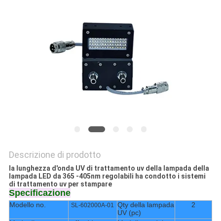
SITO
PRIVACY
POLICY
Descrizione di prodotto
la lunghezza d'onda UV di trattamento uv della lampada della
lampada LED da 365 -405nm regolabili ha condotto i sistemi
di trattamento uv per stampare
Specificazione
Modello no.
Qty della lampada
2
SL-602000A-01
UV (pc)