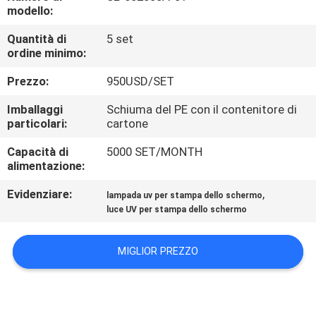
CONTROLLO
modello:
DI
Quantità di
5 set
ordine minimo:
QUALITÀ
Prezzo:
950USD/SET
CONTATTICI
Imballaggi
Schiuma del PE con il contenitore di
particolari:
cartone
NOTIZIE
Capacità di
5000 SET/MONTH
alimentazione:
RICHIEDA
Evidenziare:
,
lampada uv per stampa dello schermo
luce UV per stampa dello schermo
UNA
CITAZIONE
MIGLIOR PREZZO
MAPPA
DEL