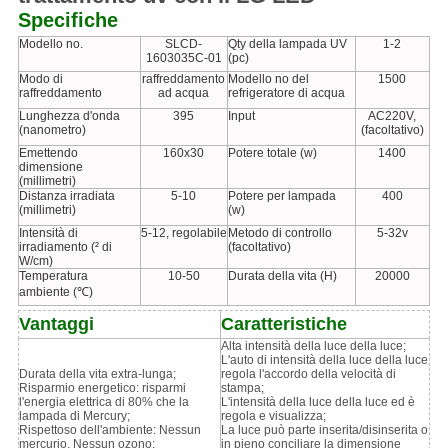
Specifiche
Modello no.
SLCD-
Qty della lampada UV
1-2
1603035C-01
(pc)
Modo di
raffreddamento
Modello no del
1500
raffreddamento
ad acqua
refrigeratore di acqua
Lunghezza d'onda
395
Input
AC220V,
(nanometro)
(facoltativo)
Emettendo
160x30
Potere totale (w)
1400
dimensione
(millimetri)
Distanza irradiata
5-10
Potere per lampada
400
(millimetri)
(w)
Intensità di
5-12, regolabile
Metodo di controllo
5-32v
irradiamento (² di
(facoltativo)
W/cm)
Temperatura
10-50
Durata della vita (H)
20000
ambiente (℃)
Vantaggi
Caratteristiche
Alta intensità della luce della luce;
L'auto di intensità della luce della luce
Durata della vita extra-lunga;
regola l'accordo della velocità di
Risparmio energetico: risparmi
stampa;
l'energia elettrica di 80% che la
L'intensità della luce della luce ed è
lampada di Mercury;
regola e visualizza;
Rispettoso dell'ambiente: Nessun
La luce può parte inserita/disinserita o
mercurio. Nessun ozono;
in pieno conciliare la dimensione