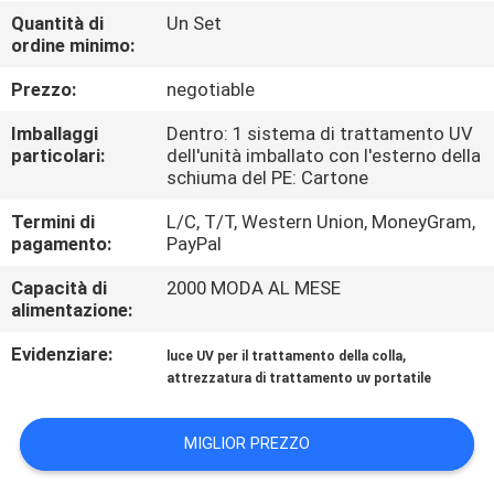
CONTROLLO
Quantità di
Un Set
ordine minimo:
DI
QUALITÀ
Prezzo:
negotiable
Imballaggi
Dentro: 1 sistema di trattamento UV
CONTATTICI
particolari:
dell'unità imballato con l'esterno della
schiuma del PE: Cartone
Termini di
L/C, T/T, Western Union, MoneyGram,
NOTIZIE
pagamento:
PayPal
Capacità di
2000 MODA AL MESE
RICHIEDA
alimentazione:
UNA
Evidenziare:
,
luce UV per il trattamento della colla
CITAZIONE
attrezzatura di trattamento uv portatile
MAPPA
MIGLIOR PREZZO
DEL