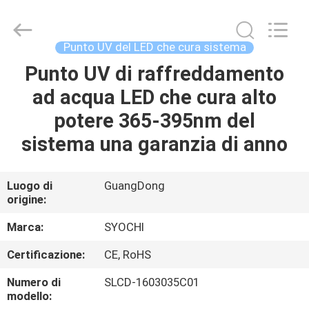
2026
Shenzhen
Syochi
Electronics
Co.,
Punto UV del LED che cura sistema
Ltd.
All
Punto UV di raffreddamento
CASA
Rights
Reserved.
ad acqua LED che cura alto
PRODOTTI
potere 365-395nm del
sistema una garanzia di anno
CIRCA
NOI
Luogo di
GuangDong
origine:
GIRO
Marca:
SYOCHI
DELLA
Certificazione:
CE, RoHS
FABBRICA
Numero di
SLCD-1603035C01
modello: