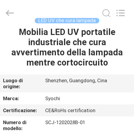
2026
Shenzhen
Syochi
Electronics
Co.,
LED UV che cura lampada
Ltd.
All
Mobilia LED UV portatile
CASA
Rights
Reserved.
industriale che cura
PRODOTTI
avvertimento della lampada
mentre cortocircuito
CIRCA
NOI
Luogo di
Shenzhen, Guangdong, Cina
origine:
GIRO
Marca:
Syochi
DELLA
Certificazione:
CE&RoHs certification
FABBRICA
Numero di
SCJ-1202028B-01
modello: