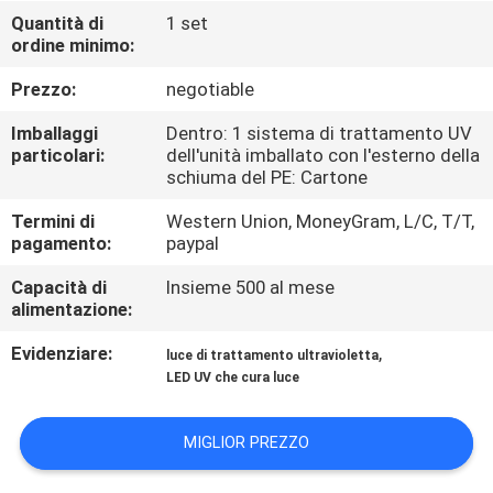
CONTROLLO
Quantità di
1 set
ordine minimo:
DI
QUALITÀ
Prezzo:
negotiable
Imballaggi
Dentro: 1 sistema di trattamento UV
CONTATTICI
particolari:
dell'unità imballato con l'esterno della
schiuma del PE: Cartone
Termini di
Western Union, MoneyGram, L/C, T/T,
NOTIZIE
pagamento:
paypal
Capacità di
Insieme 500 al mese
RICHIEDA
alimentazione:
UNA
Evidenziare:
,
luce di trattamento ultravioletta
CITAZIONE
LED UV che cura luce
MAPPA
MIGLIOR PREZZO
DEL