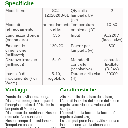
Specifiche
Modello no.
SCJ-
Qty della
2
1202028B-01
lampada UV
(pc)
Modo di
raffreddamento
Temperatura
10-50
raffreddamento
del fan
ambiente (℃)
Lunghezza d'onda
395
Input
AC220V,
(nanometro)
(facoltativo)
Emettendo
120x20
Potere per
300
dimensione
lampada (w)
(millimetri)
Distanza irradiata
5-10
Metodo di
controllo
(millimetri)
controllo
livellato
(facoltativo)
(3-24V)
Intensità di
5-10,
Durata della vita
20000
irradiamento (² di
regolabile
(H)
W/cm)
Vantaggi
Caratteristiche
Durata della vita extra-lunga;
Alta intensità della luce della luce;
Risparmio energetico: risparmi
L'auto di intensità della luce della luce
l'energia elettrica di 80% che la
regola l'accordo della velocità di
lampada di Mercury;
stampa;
Rispettoso dell'ambiente: Nessun
L'intensità della luce della luce ed è
mercurio. Nessun ozono;
regola e visualizza;
Nessun tempo di riscaldamento;
La luce può parte inserita/disinserita o
Temputure basso;
in pieno conciliare la dimensione