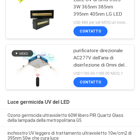
3W 365nm 385nm
395nm 405nm LG LED
USD 880 per set MOQ:un insieme
CONTATTO
purificatore direzionale
AC277V dell'aria di
disinfezione di Omni della
lampada UV germicida
USD1100.00-1180.00 MOQ:1
150W
CONTATTO
Luce germicida UV del LED
Ozono germicida ultravioletto 60W libero PIR Quartz Glass
della lampada della metropolitana G5
inchiostro UV leggero di trattamento ultravioletto 10w/cm2 di
395nm 50w che cura luce