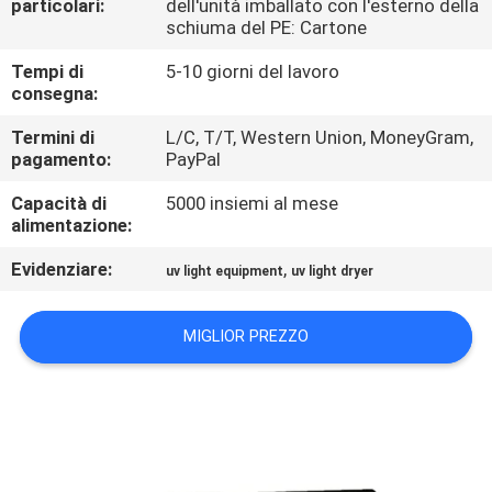
particolari:
dell'unità imballato con l'esterno della
CONTROLLO
schiuma del PE: Cartone
DI
Tempi di
5-10 giorni del lavoro
QUALITÀ
consegna:
Termini di
L/C, T/T, Western Union, MoneyGram,
CONTATTICI
pagamento:
PayPal
Capacità di
5000 insiemi al mese
NOTIZIE
alimentazione:
Evidenziare:
,
uv light equipment
uv light dryer
RICHIEDA
UNA
MIGLIOR PREZZO
CITAZIONE
MAPPA
DEL