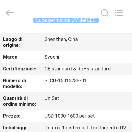
2026
Shenzhen
Syochi
Electronics
Co.,
Luce germicida UV del LED
Ltd.
All
CASA
Rights
Reserved.
Luogo di
Shenzhen, Cina
origine:
PRODOTTI
Marca:
Syochi
CIRCA
Certificazione:
CE standard & RoHs standard
NOI
Numero di
SLCD-1501528B-01
modello:
GIRO
Quantità di
Un Set
ordine minimo:
DELLA
FABBRICA
Prezzo:
USD 1000-1600 per set
Imballaggi
Dentro: 1 sistema di trattamento UV