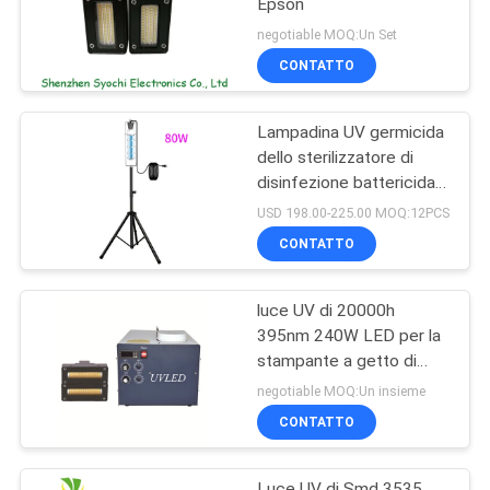
Epson
negotiable MOQ:Un Set
CONTATTO
Lampadina UV germicida
dello sterilizzatore di
disinfezione battericida
UV-C portatile 254nm di
USD 198.00-225.00 MOQ:12PCS
luce UV
CONTATTO
luce UV di 20000h
395nm 240W LED per la
stampante a getto di
inchiostro Machine
negotiable MOQ:Un insieme
CONTATTO
Luce UV di Smd 3535