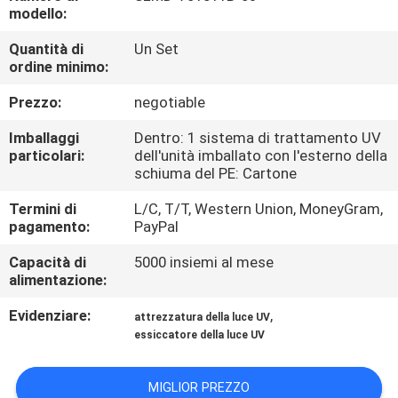
CONTROLLO
modello:
DI
Quantità di
Un Set
ordine minimo:
QUALITÀ
Prezzo:
negotiable
CONTATTICI
Imballaggi
Dentro: 1 sistema di trattamento UV
particolari:
dell'unità imballato con l'esterno della
schiuma del PE: Cartone
NOTIZIE
Termini di
L/C, T/T, Western Union, MoneyGram,
pagamento:
PayPal
RICHIEDA
Capacità di
5000 insiemi al mese
UNA
alimentazione:
CITAZIONE
Evidenziare:
,
attrezzatura della luce UV
essiccatore della luce UV
MAPPA
DEL
MIGLIOR PREZZO