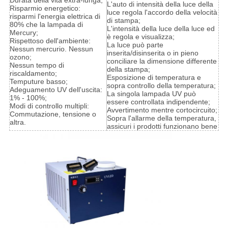
Durata della vita extra-lunga;
L'auto di intensità della luce della
Risparmio energetico:
luce regola l'accordo della velocità
risparmi l'energia elettrica di
di stampa;
80% che la lampada di
L'intensità della luce della luce ed
Mercury;
è regola e visualizza;
Rispettoso dell'ambiente:
La luce può parte
Nessun mercurio. Nessun
inserita/disinserita o in pieno
ozono;
conciliare la dimensione differente
Nessun tempo di
della stampa;
riscaldamento;
Esposizione di temperatura e
Temputure basso;
sopra controllo della temperatura;
Adeguamento UV dell'uscita:
La singola lampada UV può
1% - 100%;
essere controllata indipendente;
Modi di controllo multipli:
Avvertimento mentre cortocircuito;
Commutazione, tensione o
Sopra l'allarme della temperatura,
altra.
assicuri i prodotti funzionano bene