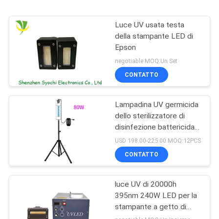
Luce UV usata testa
della stampante LED di
Epson
negotiable MOQ:Un Set
CONTATTO
Lampadina UV germicida
dello sterilizzatore di
disinfezione battericida
UV-C portatile 254nm di
USD 198.00-225.00 MOQ:12PCS
luce UV
CONTATTO
luce UV di 20000h
395nm 240W LED per la
stampante a getto di
inchiostro Machine