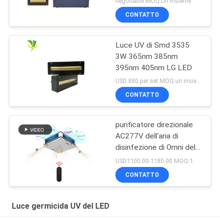
negotiable MOQ:Un insieme
CONTATTO
Luce UV di Smd 3535
3W 365nm 385nm
395nm 405nm LG LED
USD 880 per set MOQ:un insieme
CONTATTO
purificatore direzionale
AC277V dell'aria di
disinfezione di Omni della
lampada UV germicida
USD1100.00-1180.00 MOQ:1
150W
CONTATTO
Luce germicida UV del LED