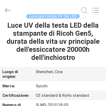
2026
Shenzhen
Syochi
Electronics
Co.,
Luce germicida UV del LED
Ltd.
All
Luce UV della testa LED della
CASA
Rights
Reserved.
stampante di Ricoh Gen5,
PRODOTTI
durata della vita uv principale
dell'essiccatore 20000h
CIRCA
dell'inchiostro
NOI
Luogo di
Shenzhen, Cina
origine:
GIRO
DELLA
Marca:
Syochi
FABBRICA
Certificazione:
CE standard & RoHs standard
Numero di
SLMD-701511B-03