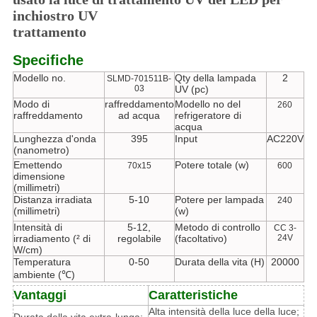
inchiostro UV
trattamento
Specifiche
Modello no.
Qty della lampada
2
SLMD-701511B-
03
UV (pc)
Modo di
raffreddamento
Modello no del
260
raffreddamento
ad acqua
refrigeratore di
acqua
Lunghezza d'onda
395
Input
AC220V
(nanometro)
Emettendo
Potere totale (w)
70x15
600
dimensione
(millimetri)
Distanza irradiata
5-10
Potere per lampada
240
(millimetri)
(w)
Intensità di
5-12,
Metodo di controllo
CC 3-
irradiamento (² di
regolabile
(facoltativo)
24V
W/cm)
Temperatura
0-50
Durata della vita (H)
20000
ambiente (℃)
Vantaggi
Caratteristiche
Alta intensità della luce della luce;