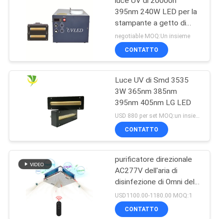
luce UV di 20000h
395nm 240W LED per la
stampante a getto di
inchiostro Machine
negotiable MOQ:Un insieme
CONTATTO
Luce UV di Smd 3535
3W 365nm 385nm
395nm 405nm LG LED
USD 880 per set MOQ:un insieme
CONTATTO
purificatore direzionale
AC277V dell'aria di
disinfezione di Omni della
lampada UV germicida
USD1100.00-1180.00 MOQ:1
150W
CONTATTO