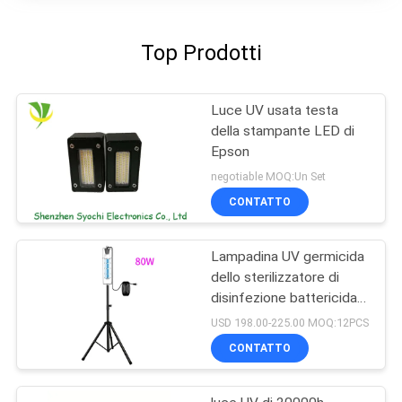
Top Prodotti
Luce UV usata testa
della stampante LED di
Epson
negotiable MOQ:Un Set
CONTATTO
Lampadina UV germicida
dello sterilizzatore di
disinfezione battericida
UV-C portatile 254nm di
USD 198.00-225.00 MOQ:12PCS
luce UV
CONTATTO