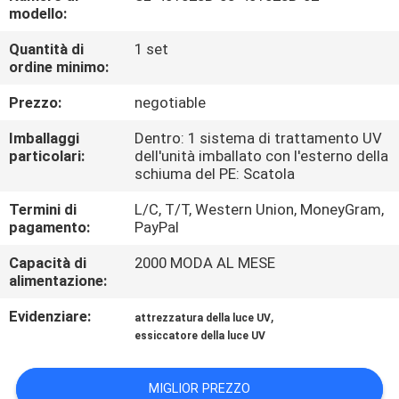
CONTROLLO
modello:
DI
Quantità di
1 set
ordine minimo:
QUALITÀ
Prezzo:
negotiable
CONTATTICI
Imballaggi
Dentro: 1 sistema di trattamento UV
particolari:
dell'unità imballato con l'esterno della
schiuma del PE: Scatola
NOTIZIE
Termini di
L/C, T/T, Western Union, MoneyGram,
pagamento:
PayPal
RICHIEDA
Capacità di
2000 MODA AL MESE
UNA
alimentazione:
CITAZIONE
Evidenziare:
,
attrezzatura della luce UV
essiccatore della luce UV
MAPPA
DEL
MIGLIOR PREZZO