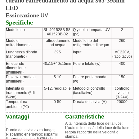
curano raffreddamento ad acqua 365-395nm
LED
UV
Essiccazione
Specifiche
Modello no.
SL-401528B-58-
Qty della lampada UV
2
401528B-02
(pc)
Modo di
raffreddamento
Modello no del
260
raffreddamento
ad acqua
refrigeratore di acqua
Lunghezza d'onda
395
Input
AC220V,
(nanometro)
(facoltativo)
Emettendo
40x15+40x15mm
Potere totale (w)
400
dimensione
(millimetri)
Distanza irradiata
5-10
Potere per lampada
150
(millimetri)
(w)
Intensità di
5-12, regolabile
Metodo di controllo
controllo
irradiamento (² di
(facoltativo)
livellato
W/cm)
(3-24V)
Temperatura
0-50
Durata della vita (H)
20000
ambiente (℃)
Vantaggi
Caratteristiche
Alta intensità della luce della luce;
L'auto di intensità della luce della luce
Durata della vita extra-lunga;
regola l'accordo della velocità di
Risparmio energetico: risparmi
stampa;
l'energia elettrica di 80% che la