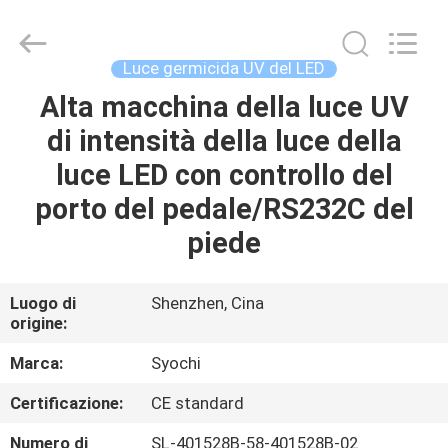
2026
Shenzhen
Syochi
Electronics
Co.,
Luce germicida UV del LED
Ltd.
All
Alta macchina della luce UV
CASA
Rights
Reserved.
di intensità della luce della
PRODOTTI
luce LED con controllo del
porto del pedale/RS232C del
CIRCA
piede
NOI
Luogo di
Shenzhen, Cina
origine:
GIRO
DELLA
Marca:
Syochi
FABBRICA
Certificazione:
CE standard
Numero di
SL-401528B-58-401528B-02