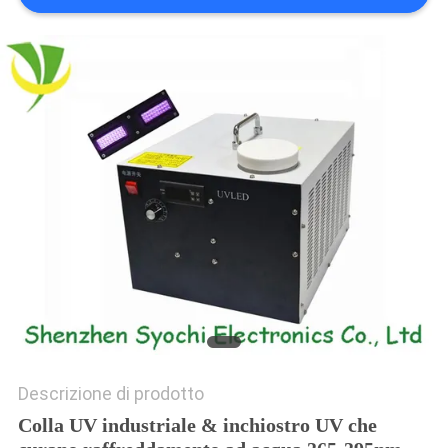
SITO
PRIVACY
POLICY
Descrizione di prodotto
Colla UV industriale & inchiostro UV che