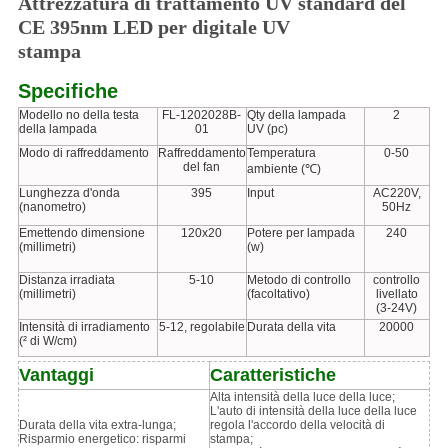
Attrezzatura di trattamento UV standard del
CE 395nm LED per digitale UV
stampa
Specifiche
Modello no della testa
FL-1202028B-
Qty della lampada
2
della lampada
01
UV (pc)
Modo di raffreddamento
Raffreddamento
Temperatura
0-50
del fan
ambiente (℃)
Lunghezza d'onda
395
Input
AC220V,
(nanometro)
50Hz
Emettendo dimensione
120x20
Potere per lampada
240
(millimetri)
(w)
Distanza irradiata
5-10
Metodo di controllo
controllo
(millimetri)
(facoltativo)
livellato
(3-24V)
Intensità di irradiamento
5-12, regolabile
Durata della vita
20000
(² di W/cm)
Vantaggi
Caratteristiche
Alta intensità della luce della luce;
L'auto di intensità della luce della luce
Durata della vita extra-lunga;
regola l'accordo della velocità di
Risparmio energetico: risparmi
stampa;