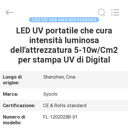
2026
Shenzhen
Syochi
Electronics
Co.,
LED UV che cura attrezzatura
Ltd.
All
LED UV portatile che cura
CASA
Rights
Reserved.
intensità luminosa
PRODOTTI
dell'attrezzatura 5-10w/Cm2
per stampa UV di Digital
CIRCA
NOI
Luogo di
Shenzhen, Cina
origine:
GIRO
Marca:
Syochi
DELLA
Certificazione:
CE & RoHs standard
FABBRICA
Numero di
FL-1202028B-01
modello: