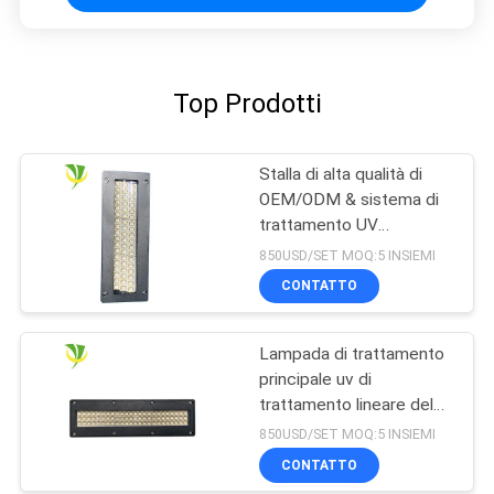
Top Prodotti
Stalla di alta qualità di
OEM/ODM & sistema di
trattamento UV
raffreddato ad acqua
850USD/SET MOQ:5 INSIEMI
sicuro di raffreddamento
CONTATTO
ad acqua LED per la
macchina di stampa
offset
Lampada di trattamento
principale uv di
trattamento lineare del
sistema 365nm 395nm
850USD/SET MOQ:5 INSIEMI
405nm di Shenzhen
CONTATTO
1200w