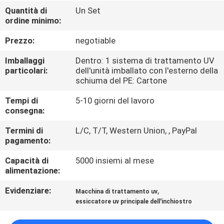
CONTROLLO
Quantità di
Un Set
ordine minimo:
DI
QUALITÀ
Prezzo:
negotiable
Imballaggi
Dentro: 1 sistema di trattamento UV
CONTATTICI
particolari:
dell'unità imballato con l'esterno della
schiuma del PE: Cartone
Tempi di
5-10 giorni del lavoro
NOTIZIE
consegna:
Termini di
L/C, T/T, Western Union, , PayPal
RICHIEDA
pagamento:
UNA
Capacità di
5000 insiemi al mese
CITAZIONE
alimentazione:
Evidenziare:
,
Macchina di trattamento uv
MAPPA
essiccatore uv principale dell'inchiostro
DEL