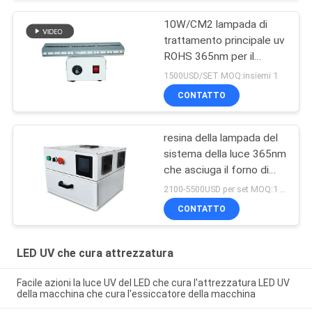
10W/CM2 lampada di
trattamento principale uv
ROHS 365nm per il
rivestimento della resina
1500USD/SET MOQ:insiemi 1
CONTATTO
resina della lampada del
sistema della luce 365nm
che asciuga il forno di
trattamento principale uv
2100-5500USD per set MOQ:1 insieme
della scatola 405nm
CONTATTO
LED UV che cura attrezzatura
Facile azioni la luce UV del LED che cura l'attrezzatura LED UV
della macchina che cura l'essiccatore della macchina