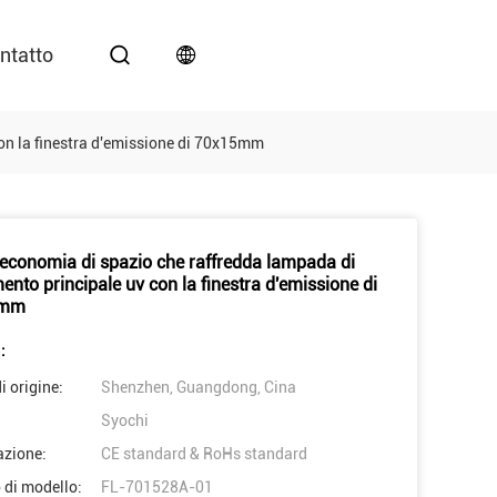
ntatto
con la finestra d'emissione di 70x15mm
 economia di spazio che raffredda lampada di
ento principale uv con la finestra d'emissione di
5mm
:
i origine:
Shenzhen, Guangdong, Cina
Syochi
azione:
CE standard & RoHs standard
di modello:
FL-701528A-01