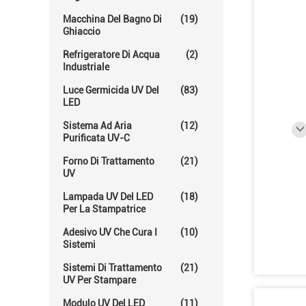
Macchina Del Bagno Di
(19)
Ghiaccio
Refrigeratore Di Acqua
(2)
Industriale
Luce Germicida UV Del
(83)
LED
Sistema Ad Aria
(12)
Purificata UV-C
Forno Di Trattamento
(21)
UV
Lampada UV Del LED
(18)
Per La Stampatrice
Adesivo UV Che Cura I
(10)
Sistemi
Sistemi Di Trattamento
(21)
UV Per Stampare
Modulo UV Del LED
(11)