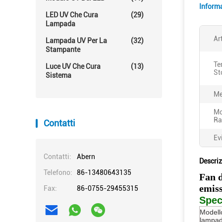
Informa
LED UV Che Cura
(29)
Lampada
Ar
Lampada UV Per La
(32)
Stampante
Te
Luce UV Che Cura
(13)
St
Sistema
Me
Mo
Ra
Contatti
Ev
Contatti:
Abern
Descriz
Telefono:
86-13480643135
Fan 
emiss
Fax:
86-0755-29455315
Spec
Modello
lampa