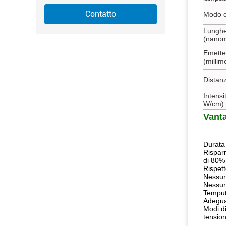
Contatto
Modo d
Lunghe
(nanom
Emette
(millime
Distanz
Intensi
W/cm)
Vant
Durata 
Risparm
di 80%
Rispet
Nessun
Nessun
Temput
Adegua
Modi di
tension