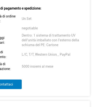
 di pagamento e spedizione:
à di ordine
Un Set
:
negotiable
Dentro: 1 sistema di trattamento UV
ggi
dell'unità imballato con l'esterno della
ari:
schiuma del PE: Cartone
 di
L/C, T/T, Western Union, , PayPal
nto:
à di
5000 insiemi al mese
azione:
ontattaci