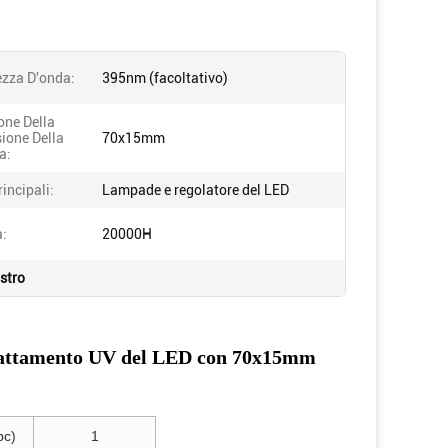
zza D'onda:
395nm (facoltativo)
one Della
ione Della
70x15mm
a:
rincipali:
Lampade e regolatore del LED
a:
20000H
ostro
 trattamento UV del LED con 70x15mm
pc)
1