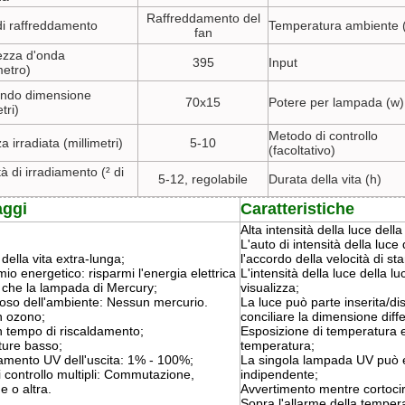
Raffreddamento del
i raffreddamento
Temperatura ambiente 
fan
zza d'onda
395
Input
etro)
ndo dimensione
70x15
Potere per lampada (w)
tri)
Metodo di controllo
a irradiata (millimetri)
5-10
(facoltativo)
tà di irradiamento (² di
5-12, regolabile
Durata della vita (h)
aggi
Caratteristiche
Alta intensità della luce della
L'auto di intensità della luce
della vita extra-lunga;
l'accordo della velocità di s
io energetico: risparmi l'energia elettrica
L'intensità della luce della l
 che la lampada di Mercury;
visualizza;
toso dell'ambiente: Nessun mercurio.
La luce può parte inserita/dis
 ozono;
conciliare la dimensione diff
 tempo di riscaldamento;
Esposizione di temperatura e
ure basso;
temperatura;
mento UV dell'uscita: 1% - 100%;
La singola lampada UV può e
 controllo multipli: Commutazione,
indipendente;
e o altra.
Avvertimento mentre cortocir
Sopra l'allarme della temperat