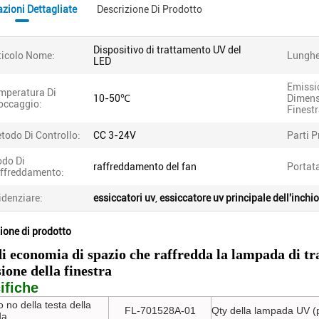
zioni Dettagliate
Descrizione Di Prodotto
Dispositivo di trattamento UV del
ticolo Nome:
Lunghe
LED
Emissi
mperatura Di
10-50℃
Dimens
occaggio:
Finestr
todo Di Controllo:
CC 3-24V
Parti P
do Di
raffreddamento del fan
Portat
ffreddamento:
idenziare:
essiccatori uv
,
essiccatore uv principale dell'inchi
ione di prodotto
di economia di spazio che raffredda la lampada di
ione della finestra
ifiche
 no della testa della
FL-701528A-01
Qty della lampada UV (
da