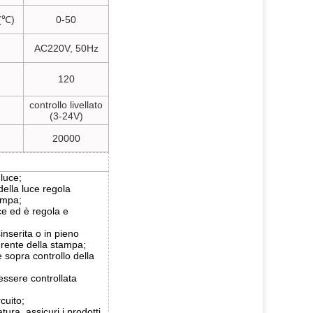
(℃)
0-50
AC220V, 50Hz
120
controllo livellato
(3-24V)
20000
 luce;
 della luce regola
tampa;
uce ed è regola e
inserita o in pieno
erente della stampa;
 sopra controllo della
ssere controllata
cuito;
ura, assicuri i prodotti