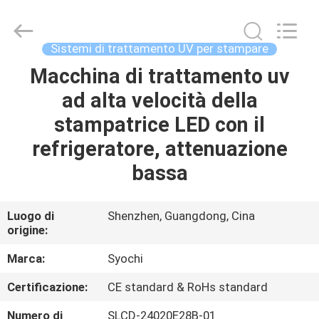
2026
Shenzhen
Syochi
Electronics
Co.,
Sistemi di trattamento UV per stampare
Ltd.
All
Macchina di trattamento uv
CASA
Rights
Reserved.
ad alta velocità della
PRODOTTI
stampatrice LED con il
refrigeratore, attenuazione
CIRCA
bassa
NOI
Luogo di
Shenzhen, Guangdong, Cina
origine:
GIRO
DELLA
Marca:
Syochi
FABBRICA
Certificazione:
CE standard & RoHs standard
Numero di
SLCD-24020E28B-01