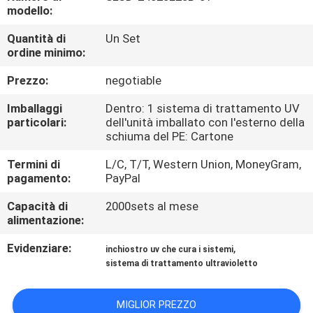
CONTROLLO
modello:
DI
Quantità di
Un Set
ordine minimo:
QUALITÀ
Prezzo:
negotiable
CONTATTICI
Imballaggi
Dentro: 1 sistema di trattamento UV
particolari:
dell'unità imballato con l'esterno della
schiuma del PE: Cartone
NOTIZIE
Termini di
L/C, T/T, Western Union, MoneyGram,
pagamento:
PayPal
RICHIEDA
Capacità di
2000sets al mese
UNA
alimentazione:
CITAZIONE
Evidenziare:
,
inchiostro uv che cura i sistemi
sistema di trattamento ultravioletto
MAPPA
DEL
MIGLIOR PREZZO