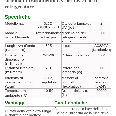
sistema di trattamento UV del LED con il
refrigeratore
Specifiche
Modello no.
Qty della lampada
2
SLCD-
24020E28B-01
UV (pc)
Modo di
raffreddamento
Modello no del
1500
raffreddamento
ad acqua
refrigeratore di
acqua
Lunghezza d'onda
395
Input
AC220V,
(nanometro)
(facoltativo)
Emettendo
Potere totale (w)
240x20
1800
dimensione
(millimetri)
Distanza irradiata
5-10
Potere per
600
(millimetri)
lampada (w)
Intensità di
5-12,
Metodo di
controllo
irradiamento (² di
regolabile
controllo
livellato
W/cm)
(facoltativo)
(3-24V)
Temperatura
10-50
Durata della vita
20000
(H)
ambiente (℃)
Vantaggi
Caratteristiche
Alta intensità della luce della luce;
Durata della vita extra-lunga;
L'auto di intensità della luce della
Risparmio energetico: