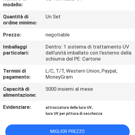
CONTROLLO
modello:
DI
Quantità di
Un Set
ordine minimo:
QUALITÀ
Prezzo:
negotiable
CONTATTICI
Imballaggi
Dentro: 1 sistema di trattamento UV
particolari:
dell'unità imballato con l'esterno della
schiuma del PE: Cartone
NOTIZIE
Termini di
L/C, T/T, Western Union, Paypal,
pagamento:
MoneyGram
RICHIEDA
Capacità di
5000 insiemi al mese
UNA
alimentazione:
CITAZIONE
Evidenziare:
,
attrezzatura della luce UV
luce UV per pittura di secchezza
MAPPA
DEL
MIGLIOR PREZZO