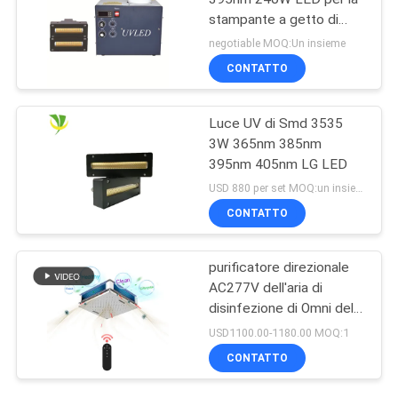
stampante a getto di
inchiostro Machine
negotiable MOQ:Un insieme
CONTATTO
Luce UV di Smd 3535
3W 365nm 385nm
395nm 405nm LG LED
USD 880 per set MOQ:un insieme
CONTATTO
purificatore direzionale
AC277V dell'aria di
disinfezione di Omni della
lampada UV germicida
USD1100.00-1180.00 MOQ:1
150W
CONTATTO