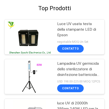
Top Prodotti
Luce UV usata testa
della stampante LED di
Epson
negotiable MOQ:Un Set
CONTATTO
Lampadina UV germicida
dello sterilizzatore di
disinfezione battericida
UV-C portatile 254nm di
USD 198.00-225.00 MOQ:12PCS
luce UV
CONTATTO
luce UV di 20000h
395nm 240W LED per la