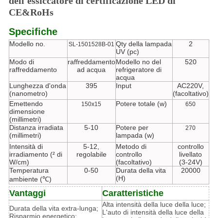
dell'essiccatore di certificazione LED di
CE&RoHs
Specifiche
Modello no.
Qty della lampada
2
SL-1501528B-01
UV (pc)
Modo di
raffreddamento
Modello no del
520
raffreddamento
ad acqua
refrigeratore di
acqua
Lunghezza d'onda
395
Input
AC220V,
(nanometro)
(facoltativo)
Emettendo
Potere totale (w)
150x15
650
dimensione
(millimetri)
Distanza irradiata
5-10
Potere per
270
(millimetri)
lampada (w)
Intensità di
5-12,
Metodo di
controllo
irradiamento (² di
regolabile
controllo
livellato
W/cm)
(facoltativo)
(3-24V)
Temperatura
0-50
Durata della vita
20000
(H)
ambiente (℃)
Vantaggi
Caratteristiche
Alta intensità della luce della luce;
Durata della vita extra-lunga;
L'auto di intensità della luce della
Risparmio energetico: