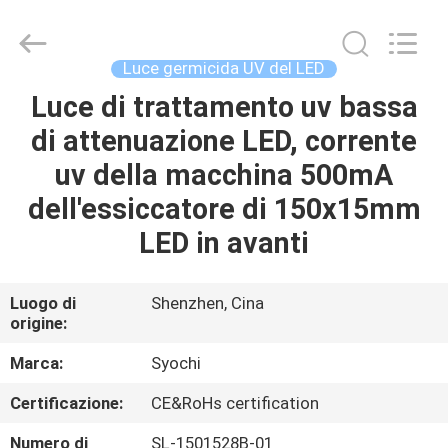
2026
Shenzhen
Syochi
Electronics
Co.,
Luce germicida UV del LED
Ltd.
All
Luce di trattamento uv bassa
CASA
Rights
Reserved.
di attenuazione LED, corrente
PRODOTTI
uv della macchina 500mA
dell'essiccatore di 150x15mm
CIRCA
LED in avanti
NOI
Luogo di
Shenzhen, Cina
origine:
GIRO
DELLA
Marca:
Syochi
FABBRICA
Certificazione:
CE&RoHs certification
Numero di
SL-1501528B-01