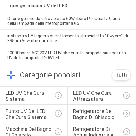
Luce germicida UV del LED
Ozono germicida ultravioletto 60W libero PIR Quartz Glass
della lampada della metropolitana G5
inchiostro UV leggero di trattamento ultravioletto 10w/cm2 di
395nm 50w che cura luce
20000hours AC220V LED UV che cura la lampada più asciutta
UV della lampada 120W LED
Categorie popolari
Tutti
LED UV Che Cura 
LED UV Che Cura 
Sistema
Attrezzatura
Punto UV Del LED 
Refrigeratore Del 
Che Cura Sistema
Bagno Di Ghiaccio
Macchina Del Bagno 
Refrigeratore Di 
Di Ghiaccio
Acqua Industriale