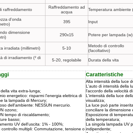
Raffreddamento ad
i raffreddamento
Temperatura ambiente 
acqua
zza d'onda
395
Input
etro)
ndo dimensione
290x15
Potere per lampada (w)
tri)
Metodo di controllo
a irradiata (millimetri)
5-10
(facoltativo)
tà di irradiamento (² di
5-20, regolabile
Durata della vita
aggi
Caratteristiche
Alta intensità della luce d
L'auto di intensità della 
della vita extra-lunga;
l'accordo della velocità d
io energetico: risparmi l'energia elettrica di
L'intensità della luce del
e la lampada di Mercury;
visualizza;
toso dell'ambiente: NESSUN mercurio.
La luce può parte inserita
N ozono;
conciliare la dimensione 
 tempo di riscaldamento;
Esposizione di temperatu
ure basso;
della temperatura;
mento UV dell'uscita: 1% - 100%;
La singola lampada UV p
 controllo multipli: Commutazione, tensione o
indipendente;