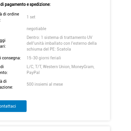
 di pagamento e spedizione:
à di ordine
1 set
:
negotiable
Dentro: 1 sistema di trattamento UV
ggi
dell'unità imballato con l'esterno della
ari:
schiuma del PE: Scatola
i consegna:
15-30 giorni feriali
 di
L/C, T/T, Western Union, MoneyGram,
nto:
PayPal
à di
500 insiemi al mese
azione:
ontattaci