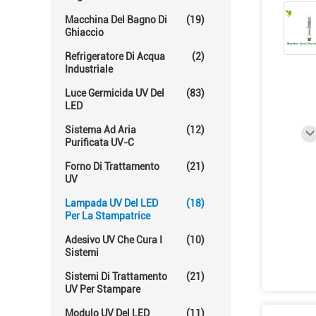
Macchina Del Bagno Di
(19)
Ghiaccio
Refrigeratore Di Acqua
(2)
Industriale
Luce Germicida UV Del
(83)
LED
Sistema Ad Aria
(12)
Purificata UV-C
Forno Di Trattamento
(21)
UV
Lampada UV Del LED
(18)
Per La Stampatrice
Adesivo UV Che Cura I
(10)
Sistemi
Sistemi Di Trattamento
(21)
UV Per Stampare
Modulo UV Del LED
(11)