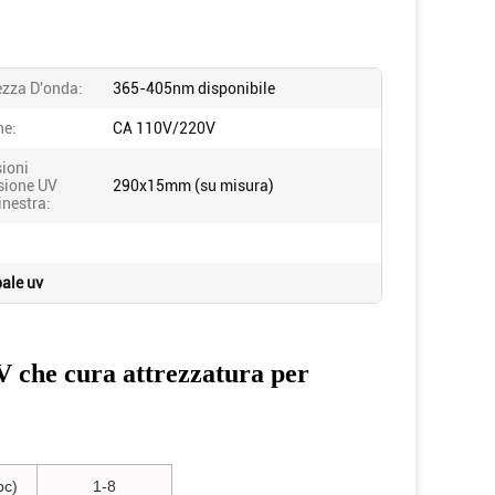
zza D'onda:
365-405nm disponibile
ne:
CA 110V/220V
ioni
sione UV
290x15mm (su misura)
inestra:
pale uv
 che cura attrezzatura per
pc)
1-8