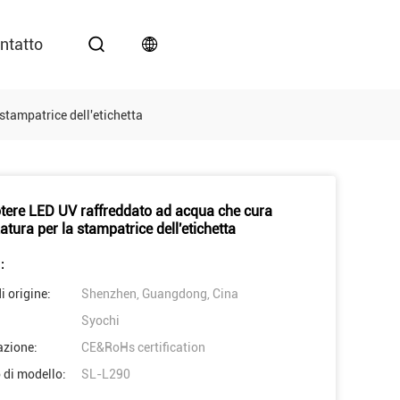
ntatto
stampatrice dell'etichetta
otere LED UV raffreddato ad acqua che cura
atura per la stampatrice dell'etichetta
:
i origine:
Shenzhen, Guangdong, Cina
Syochi
azione:
CE&RoHs certification
di modello:
SL-L290