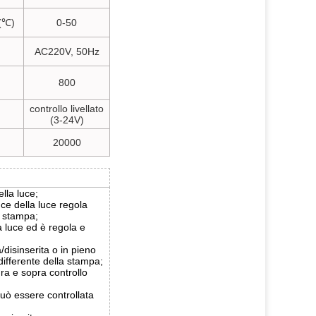
(℃)
0-50
AC220V, 50Hz
800
controllo livellato
(3-24V)
20000
ella luce;
luce della luce regola
i stampa;
la luce ed è regola e
/disinserita o in pieno
differente della stampa;
ra e sopra controllo
uò essere controllata