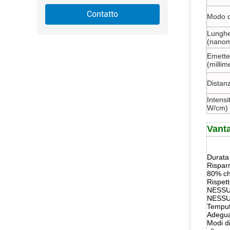
Contatto
Modo d
Lunghe
(nanom
Emette
(millime
Distanz
Intensi
W/cm)
Vant
Durata 
Risparm
80% ch
Rispet
NESSU
NESSUN
Temput
Adegua
Modi di