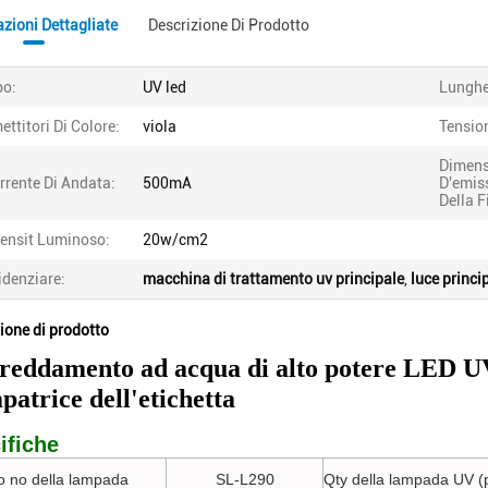
zioni Dettagliate
Descrizione Di Prodotto
po:
UV led
Lunghe
ettitori Di Colore:
viola
Tensio
Dimens
rrente Di Andata:
500mA
D'emis
Della F
tensit Luminoso:
20w/cm2
idenziare:
macchina di trattamento uv principale
,
luce princi
ione di prodotto
reddamento ad acqua di alto potere LED UV
patrice dell'etichetta
ifiche
o no della lampada
SL-L290
Qty della lampada UV (