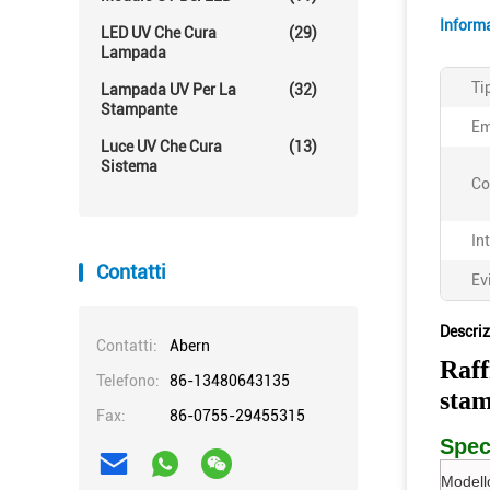
Informa
LED UV Che Cura
(29)
Lampada
Ti
Lampada UV Per La
(32)
Stampante
Em
Luce UV Che Cura
(13)
Sistema
Co
In
Contatti
Ev
Descriz
Contatti:
Abern
Raff
Telefono:
86-13480643135
stam
Fax:
86-0755-29455315
Spec
Modell