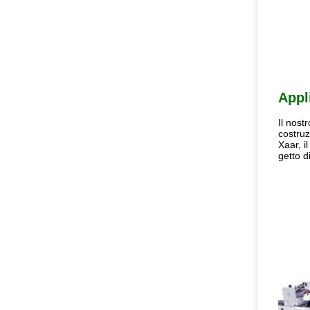
Appl
Il nost
costruz
Xaar, i
getto d