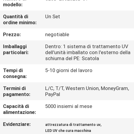
CONTROLLO
modello:
DI
Quantità di
Un Set
ordine minimo:
QUALITÀ
Prezzo:
negotiable
CONTATTICI
Imballaggi
Dentro: 1 sistema di trattamento UV
particolari:
dell'unità imballato con l'esterno della
schiuma del PE: Scatola
NOTIZIE
Tempi di
5-10 giorni del lavoro
consegna:
RICHIEDA
Termini di
L/C, T/T, Western Union, MoneyGram,
UNA
pagamento:
PayPal
CITAZIONE
Capacità di
5000 insiemi al mese
alimentazione:
MAPPA
Evidenziare:
,
attrezzatura di trattamento uv
DEL
LED UV che cura macchina