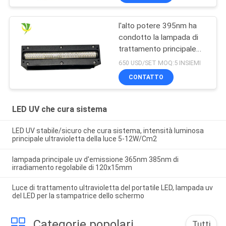
l'alto potere 395nm ha
condotto la lampada di
trattamento principale
ultravioletta per la
650 USD/SET MOQ:5 INSIEMI
stampante uv a base
CONTATTO
piatta
LED UV che cura sistema
LED UV stabile/sicuro che cura sistema, intensità luminosa
principale ultravioletta della luce 5-12W/Cm2
lampada principale uv d'emissione 365nm 385nm di
irradiamento regolabile di 120x15mm
Luce di trattamento ultravioletta del portatile LED, lampada uv
del LED per la stampatrice dello schermo
Categorie popolari
Tutti