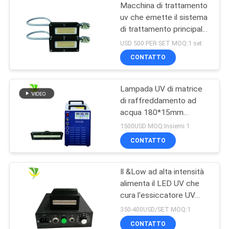
Macchina di trattamento
uv che emette il sistema
di trattamento principale
uv di alto potere di
USD 500 PER SET MOQ:1 set
lunghezza d'onda 395nm
CONTATTO
di dimensione 50x20
millimetro
Lampada UV di matrice
di raffreddamento ad
acqua 180*15mm
15W/CM2 395nm LED
1500USD MOQ:Insiemi 1
CONTATTO
Il &Low ad alta intensità
alimenta il LED UV che
cura l'essiccatore UV
della lampada per
350-400USD/SET MOQ:1
inchiostro curato
CONTATTO