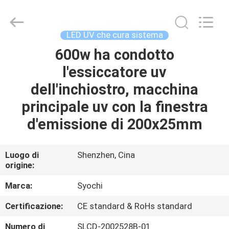
2026
Shenzhen
Syochi
Electronics
Co.,
LED UV che cura sistema
Ltd.
All
600w ha condotto
CASA
Rights
Reserved.
l'essiccatore uv
PRODOTTI
dell'inchiostro, macchina
principale uv con la finestra
CIRCA
d'emissione di 200x25mm
NOI
Luogo di
Shenzhen, Cina
origine:
GIRO
DELLA
Marca:
Syochi
FABBRICA
Certificazione:
CE standard & RoHs standard
Numero di
SLCD-2002528B-01