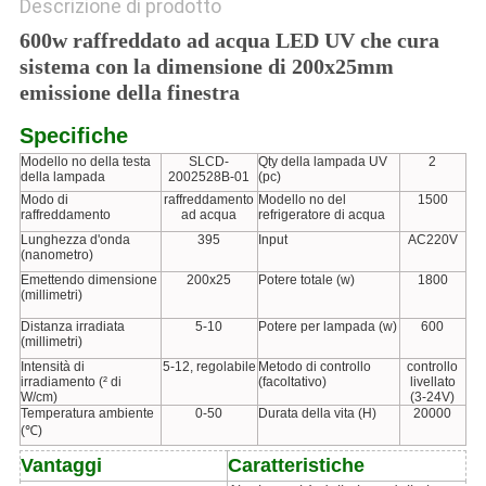
Descrizione di prodotto
600w raffreddato ad acqua LED UV che cura
sistema con la dimensione di 200x25mm
emissione della finestra
Specifiche
Modello no della testa
SLCD-
Qty della lampada UV
2
della lampada
2002528B-01
(pc)
Modo di
raffreddamento
Modello no del
1500
raffreddamento
ad acqua
refrigeratore di acqua
Lunghezza d'onda
395
Input
AC220V
(nanometro)
Emettendo dimensione
200x25
Potere totale (w)
1800
(millimetri)
Distanza irradiata
5-10
Potere per lampada (w)
600
(millimetri)
Intensità di
5-12, regolabile
Metodo di controllo
controllo
irradiamento (² di
(facoltativo)
livellato
W/cm)
(3-24V)
Temperatura ambiente
0-50
Durata della vita (H)
20000
(℃)
Vantaggi
Caratteristiche