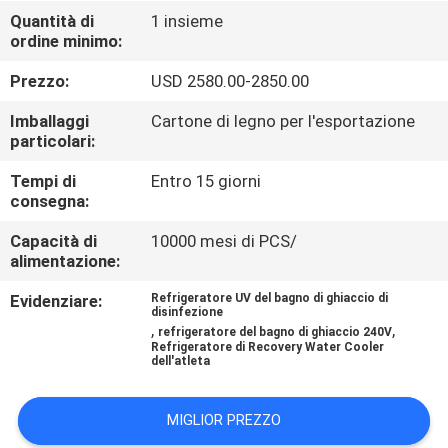
CONTROLLO
Quantità di
1 insieme
ordine minimo:
DI
QUALITÀ
Prezzo:
USD 2580.00-2850.00
Imballaggi
Cartone di legno per l'esportazione
CONTATTICI
particolari:
Tempi di
Entro 15 giorni
consegna:
NOTIZIE
Capacità di
10000 mesi di PCS/
alimentazione:
RICHIEDA
Evidenziare:
Refrigeratore UV del bagno di ghiaccio di
UNA
disinfezione
,
,
refrigeratore del bagno di ghiaccio 240V
CITAZIONE
Refrigeratore di Recovery Water Cooler
dell'atleta
MAPPA
MIGLIOR PREZZO
DEL