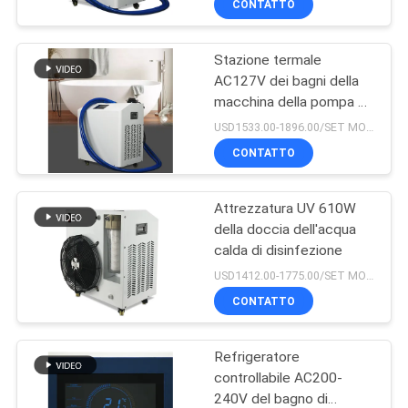
CONTATTO
Stazione termale
AC127V dei bagni della
macchina della pompa di
calore dell'acqua di
USD1533.00-1896.00/SET MOQ:1SET
recupero di sport
CONTATTO
Attrezzatura UV 610W
della doccia dell'acqua
calda di disinfezione
USD1412.00-1775.00/SET MOQ:1SET
CONTATTO
Refrigeratore
controllabile AC200-
240V del bagno di