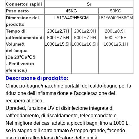
Connettori rapidi
Sì
Peso netto
45KG
50KG
Dimensione del
L51*W40*H56CM
L51*W40*H56CM
prodotto
Tempo di
200L≤2.7H
200L≤2.9H
200L≤0.9H
raffreddamento di
500L≤7.5H
500L≤7.9H
500L≤2.5H
Volume&
1000L≤15.5H
1000L≤16.5H
1000L≤5.1H
dell'acqua
(Da 23℃ a
℃
5
- Per il vostro
eference.)
Descrizione di prodotto:
Ghiaccio-bagno/macchine portatili del caldo-bagno per la
riduzione dell'infiammazione e l'accelerazione del
recupero atletico.
Upraded, funzione UV di disinfezione integrata di
raffreddamento, di riscaldamento, telecomandato e.
Nel migliore dei casi adatto a piccoli bagni fino a 1000 L,
se lo stagno o il carro armato è troppo grande, facendo
uso di più raffreddarsi di/calore delle unità.