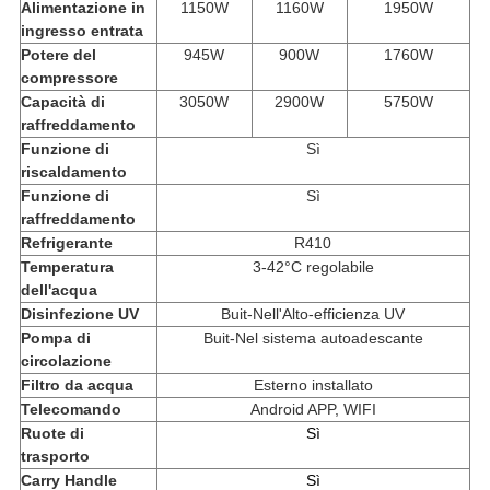
Alimentazione in
1150W
1160W
1950W
ingresso entrata
Potere del
945W
900W
1760W
compressore
Capacità di
3050W
2900W
5750W
raffreddamento
Funzione di
Sì
riscaldamento
Funzione di
Sì
raffreddamento
Refrigerante
R410
Temperatura
3-42°C regolabile
dell'acqua
Disinfezione UV
Buit-Nell'Alto-efficienza UV
Pompa di
Buit-Nel sistema autoadescante
circolazione
Filtro da acqua
Esterno installato
Telecomando
Android APP, WIFI
Ruote di
Sì
trasporto
Carry Handle
Sì