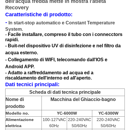
dell'acqua fredda mette in mostra l'atleta
Recovery
Caratteristiche di prodotto:
-
In start-stop automatico e Constant Temperature
System.
-
Facile installare, compreso il tubo con i connecctors
rapidi.
-
Buit-nel dispositivo UV di disinfezione e nel filtro da
acqua esterno.
-
Collegamento di WIFI, telecomando dall'IOS e
Android APP.
-
Adatto a raffreddamento ad acqua ed a
riscaldamento dell'interno ed all'aperto.
Dati tecnici principali:
Scheda di dati tecnica principale
Nome di
Macchina del Ghiaccio-bagno
prodotto
Modello no.
YC-6000W
YC-6300W
Alimentazione
100-127VAC
220-240VAC
220-240VAC
elettrica
60Hz
50/60Hz
50/60Hz