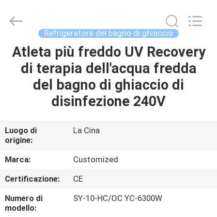
2026
Shenzhen
Syochi
Electronics
Co.,
Refrigeratore del bagno di ghiaccio
Ltd.
All
Atleta più freddo UV Recovery
CASA
Rights
Reserved.
di terapia dell'acqua fredda
PRODOTTI
del bagno di ghiaccio di
disinfezione 240V
CIRCA
NOI
Luogo di
La Cina
origine:
GIRO
Marca:
Customized
DELLA
Certificazione:
CE
FABBRICA
Numero di
SY-10-HC/OC YC-6300W
modello: