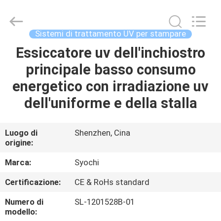
2026
Shenzhen
Syochi
Electronics
Co.,
Sistemi di trattamento UV per stampare
Ltd.
All
Essiccatore uv dell'inchiostro
CASA
Rights
Reserved.
principale basso consumo
PRODOTTI
energetico con irradiazione uv
dell'uniforme e della stalla
CIRCA
NOI
Luogo di
Shenzhen, Cina
origine:
GIRO
Marca:
Syochi
DELLA
Certificazione:
CE & RoHs standard
FABBRICA
Numero di
SL-1201528B-01
modello: