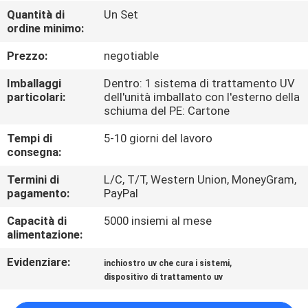
CONTROLLO
Quantità di
Un Set
ordine minimo:
DI
QUALITÀ
Prezzo:
negotiable
Imballaggi
Dentro: 1 sistema di trattamento UV
CONTATTICI
particolari:
dell'unità imballato con l'esterno della
schiuma del PE: Cartone
Tempi di
5-10 giorni del lavoro
NOTIZIE
consegna:
Termini di
L/C, T/T, Western Union, MoneyGram,
RICHIEDA
pagamento:
PayPal
UNA
Capacità di
5000 insiemi al mese
CITAZIONE
alimentazione:
Evidenziare:
,
inchiostro uv che cura i sistemi
MAPPA
dispositivo di trattamento uv
DEL