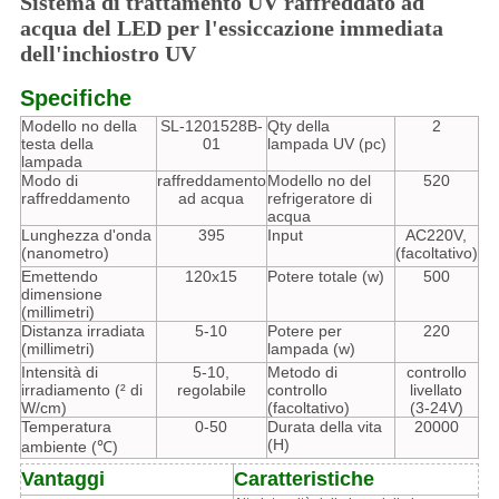
Sistema di trattamento UV raffreddato ad
acqua del LED per l'essiccazione immediata
dell'inchiostro UV
Specifiche
Modello no della
SL-1201528B-
Qty della
2
testa della
01
lampada UV (pc)
lampada
Modo di
raffreddamento
Modello no del
520
raffreddamento
ad acqua
refrigeratore di
acqua
Lunghezza d'onda
395
Input
AC220V,
(nanometro)
(facoltativo)
Emettendo
120x15
Potere totale (w)
500
dimensione
(millimetri)
Distanza irradiata
5-10
Potere per
220
(millimetri)
lampada (w)
Intensità di
5-10,
Metodo di
controllo
irradiamento (² di
regolabile
controllo
livellato
W/cm)
(facoltativo)
(3-24V)
Temperatura
0-50
Durata della vita
20000
(H)
ambiente (℃)
Vantaggi
Caratteristiche