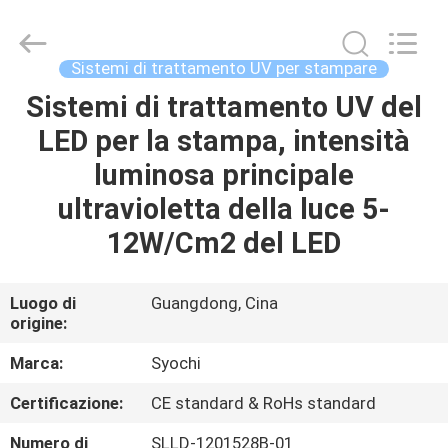
2026
Shenzhen
Syochi
Electronics
Co.,
Sistemi di trattamento UV per stampare
Ltd.
All
Sistemi di trattamento UV del
CASA
Rights
Reserved.
LED per la stampa, intensità
PRODOTTI
luminosa principale
ultravioletta della luce 5-
CIRCA
12W/Cm2 del LED
NOI
Luogo di
Guangdong, Cina
origine:
GIRO
DELLA
Marca:
Syochi
FABBRICA
Certificazione:
CE standard & RoHs standard
Numero di
SLLD-1201528B-01