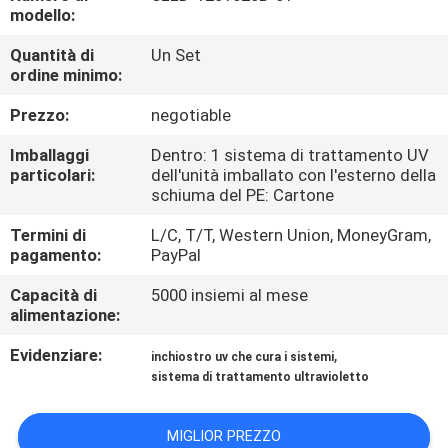
CONTROLLO
modello:
DI
Quantità di
Un Set
ordine minimo:
QUALITÀ
Prezzo:
negotiable
CONTATTICI
Imballaggi
Dentro: 1 sistema di trattamento UV
particolari:
dell'unità imballato con l'esterno della
schiuma del PE: Cartone
NOTIZIE
Termini di
L/C, T/T, Western Union, MoneyGram,
pagamento:
PayPal
RICHIEDA
Capacità di
5000 insiemi al mese
UNA
alimentazione:
CITAZIONE
Evidenziare:
,
inchiostro uv che cura i sistemi
sistema di trattamento ultravioletto
MAPPA
DEL
MIGLIOR PREZZO