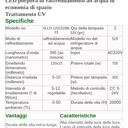
LED porpora di raffreddamento ad acqua di
economia di spazio
Trattamento UV
Specifiche
Modello no.
Qty della lampada
2
SLLD-1201528B-
01
UV (pc)
Modo di
raffreddamento
Modello no del
520
raffreddamento
ad acqua
refrigeratore di
acqua
Lunghezza d'onda
395 (su
Input
AC220V
(nanometro)
misura)
Emettendo
Potere totale (w)
120x15
700
dimensione
(millimetri)
Distanza irradiata
5-10
Potere per lampada
300
(millimetri)
(w)
Intensità di
5-12,
Metodo di controllo
CC 3-
irradiamento (² di
regolabile
(facoltativo)
24V
W/cm)
Temperatura
0-50
Durata della vita (H)
20000
ambiente (℃)
Vantaggi
Caratteristiche
Alta intensità della luce della luce;
Durata della vita extra-lunga;
L'auto di intensità della luce della